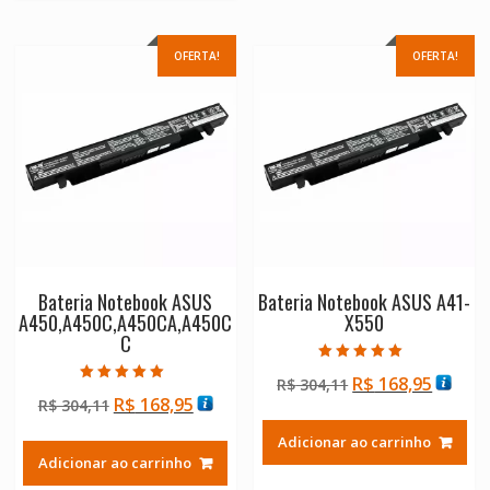
OFERTA!
OFERTA!
Bateria Notebook ASUS
Bateria Notebook ASUS A41-
A450,A450C,A450CA,A450C
X550
C
Avaliação
O
O
R$
168,95
R$
304,11
5.00
Avaliação
de 5
O
O
R$
168,95
R$
304,11
preço
preço
5.00
de 5
preço
preço
original
atual
Adicionar ao carrinho
original
atual
era:
é:
Adicionar ao carrinho
era:
é:
R$ 304,11.
R$ 168