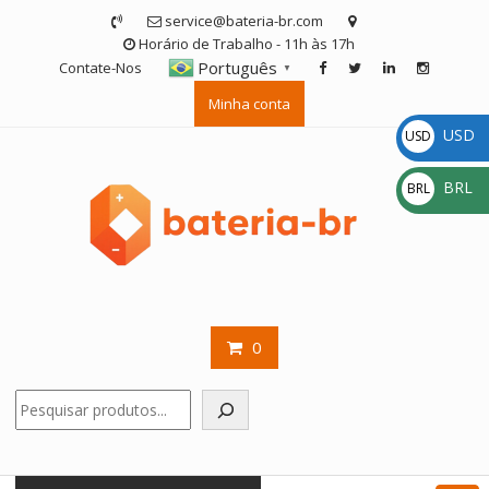
Skip
service@bateria-br.com
to
Horário de Trabalho - 11h às 17h
content
Português
Contate-Nos
▼
Minha conta
USD
USD
$
BRL
BRL
R$
0
Pesquisar