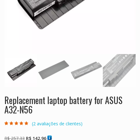
Replacement laptop battery for ASUS
A32-N56
(
2
avaliações de clientes)
Avaliado como
2
4.50
de 5,
com baseado
O
O
R$
257,33
R$
142,96
em