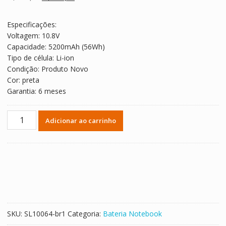
avaliações de
preço
preço
clientes
original
atual
Especificações:
era:
é:
Voltagem: 10.8V
R$ 257,33.
R$ 142,96.
Capacidade: 5200mAh (56Wh)
Tipo de célula: Li-ion
Condição: Produto Novo
Cor: preta
Garantia: 6 meses
Replacement
Adicionar ao carrinho
laptop
battery
for
ASUS
A32-
N56
quantidade
SKU:
SL10064-br1
Categoria:
Bateria Notebook