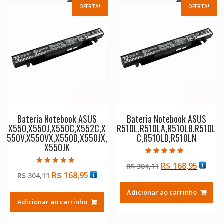
OFERTA!
OFERTA!
Bateria Notebook ASUS
Bateria Notebook ASUS
X550,X550J,X550C,X552C,X
R510L,R510LA,R510LB,R510L
550V,X550VX,X550D,X550JX,
C,R510LD,R510LN
X550JK
Avaliação
O
O
R$
168,95
R$
304,11
5.00
Avaliação
de 5
O
O
R$
168,95
R$
304,11
preço
preço
5.00
de 5
preço
preço
original
atual
Adicionar ao carrinho
original
atual
era:
é:
Adicionar ao carrinho
era:
é:
R$ 304,11.
R$ 168
R$ 304,11.
R$ 168,95.