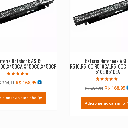
ateria Notebook ASUS
Bateria Notebook AS
50C,X450CA,X450CC,X450CP
R510,R510C,R510CA,R510CC,
510E,R510EA
Avaliação
O
O
R$
168,95
$
304,11
5.00
Avaliação
de 5
O
R$
168,95
preço
preço
R$
304,11
5.00
de 5
preço
p
original
atual
dicionar ao carrinho
original
a
era:
é:
Adicionar ao carrinho
era:
é
R$ 304,11.
R$ 168,95.
R$ 304,11.
R