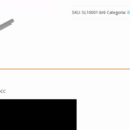
SKU:
SL10001-br6
Categoria:
B
0CC