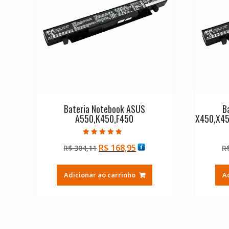
Bateria Notebook ASUS
B
A550,K450,F450
X450,X4
Avaliação
O
O
R$
168,95
R$
304,11
R
4.50
de 5
preço
preço
original
atual
Adicionar ao carrinho
A
era:
é:
R$ 304,11.
R$ 168,95.