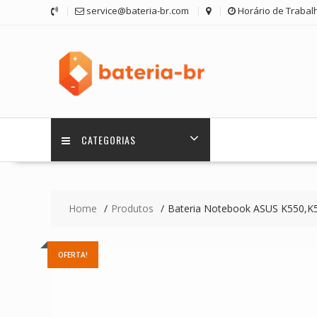
Skip
service@bateria-br.com
Horário de Trabalh
to
content
CATEGORIAS
Home
Produtos
Bateria Notebook ASUS K550,K
OFERTA!