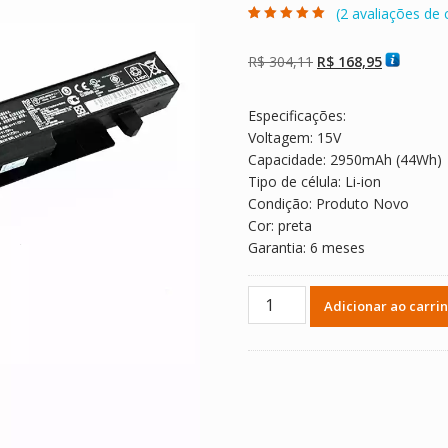
(
2
avaliações de c
Avaliado como
2
5.00
de 5, com
baseado em
O
O
R$
304,11
R$
168,95
avaliações de
clientes
preço
preço
original
atual
Especificações:
era:
é:
Voltagem: 15V
R$ 304,11.
R$ 168,95
Capacidade: 2950mAh (44Wh)
Tipo de célula: Li-ion
Condição: Produto Novo
Cor: preta
Garantia: 6 meses
Bateria
Adicionar ao carri
Notebook
ASUS
K550,K550J,K550JD,K550LB,K
quantidade