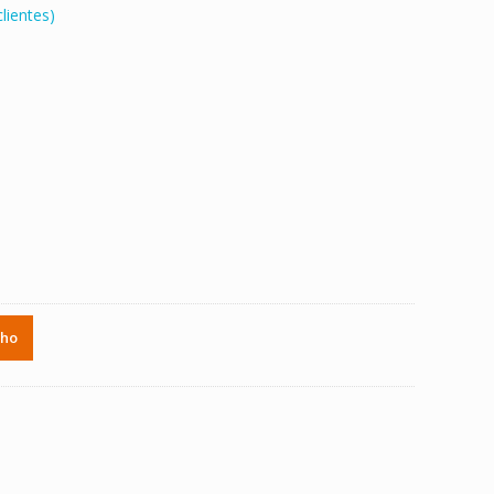
lientes)
.
nho
550CC