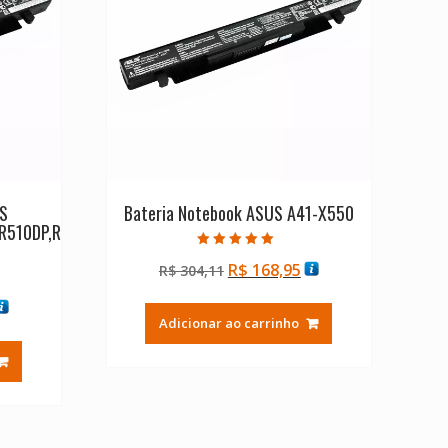
US
Bateria Notebook ASUS A41-X550
R510DP,R
Avaliação
O
O
R$
168,95
R$
304,11
5.00
de 5
preço
preço
O
original
atual
Adicionar ao carrinho
reço
era:
é:
tual
R$ 304,11.
R$ 168,95.
:
$ 168,95.