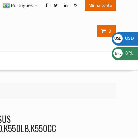
Português
Minha conta
▼
0
USD
USD
$
BRL
BRL
R$
ASUS
D,K550LB,K550CC