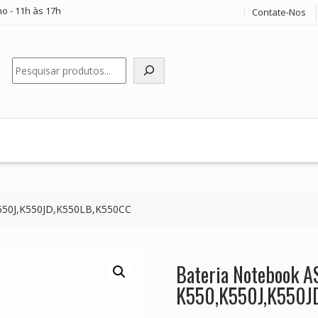
o - 11h às 17h
Contate-Nos
Pesquisar
550J,K550JD,K550LB,K550CC
Bateria Notebook 
K550,K550J,K550J