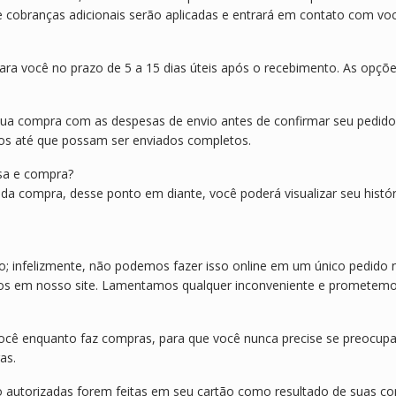
e cobranças adicionais serão aplicadas e entrará em contato com voc
ara você no prazo de 5 a 15 dias úteis após o recebimento. As opçõ
 sua compra com as despesas de envio antes de confirmar seu pedid
idos até que possam ser enviados completos.
sa e compra?
 da compra, desse ponto em diante, você poderá visualizar seu hist
.
ço; infelizmente, não podemos fazer isso online em um único pedido
os em nosso site. Lamentamos qualquer inconveniente e prometemos to
você enquanto faz compras, para que você nunca precise se preocupa
as.
o autorizadas forem feitas em seu cartão como resultado de suas c