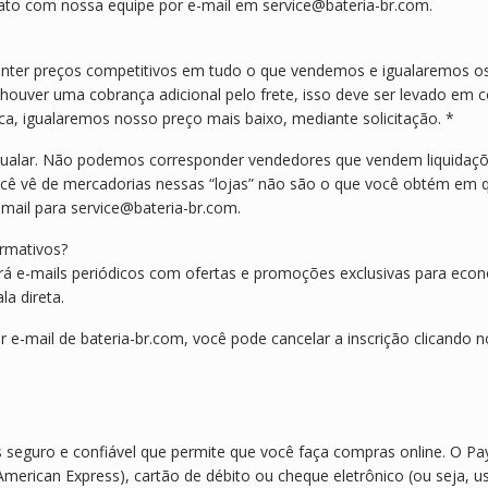
ntato com nossa equipe por e-mail em service@bateria-br.com.
ter preços competitivos em tudo o que vendemos e igualaremos o
e houver uma cobrança adicional pelo frete, isso deve ser levado em c
ca, igualaremos nosso preço mais baixo, mediante solicitação. *
igualar. Não podemos corresponder vendedores que vendem liquidaç
você vê de mercadorias nessas “lojas” não são o que você obtém em 
mail para service@bateria-br.com.
ormativos?
erá e-mails periódicos com ofertas e promoções exclusivas para econo
la direta.
 e-mail de bateria-br.com, você pode cancelar a inscrição clicando n
eguro e confiável que permite que você faça compras online. O Pa
 American Express), cartão de débito ou cheque eletrônico (ou seja, 