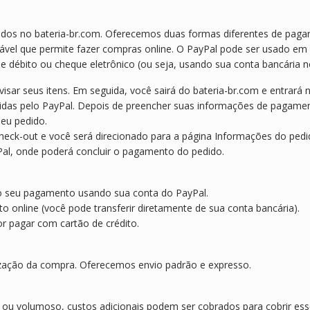
idos no bateria-br.com. Oferecemos duas formas diferentes de paga
el que permite fazer compras online. O PayPal pode ser usado em b
de débito ou cheque eletrônico (ou seja, usando sua conta bancária n
isar seus itens. Em seguida, você sairá do bateria-br.com e entrará
rnecidas pelo PayPal. Depois de preencher suas informações de pagame
seu pedido.
check-out e você será direcionado para a página Informações do ped
Pal, onde poderá concluir o pagamento do pedido.
do seu pagamento usando sua conta do PayPal.
 online (você pode transferir diretamente de sua conta bancária).
r pagar com cartão de crédito.
ização da compra. Oferecemos envio padrão e expresso.
ou volumoso, custos adicionais podem ser cobrados para cobrir ess