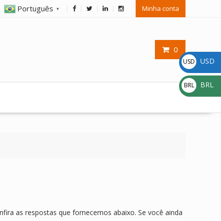
Português
Minha conta
▼
0
USD
USD
$
BRL
BRL
R$
nfira as respostas que fornecemos abaixo. Se você ainda