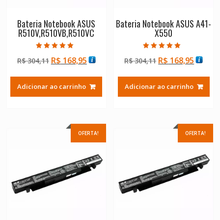
Bateria Notebook ASUS
Bateria Notebook ASUS A41-
R510V,R510VB,R510VC
X550
Avaliação
Avaliação
O
O
O
O
R$
168,95
R$
168,95
R$
304,11
R$
304,11
5.00
5.00
de 5
de 5
preço
preço
preço
preço
original
atual
original
atual
Adicionar ao carrinho
Adicionar ao carrinho
era:
é:
era:
é:
R$ 304,11.
R$ 168,95.
R$ 304,11.
R$ 168
OFERTA!
OFERTA!