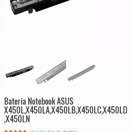
Bateria Notebook ASUS
X450L,X450LA,X450LB,X450LC,X450LD
,X450LN
(
2
avaliações de clientes)