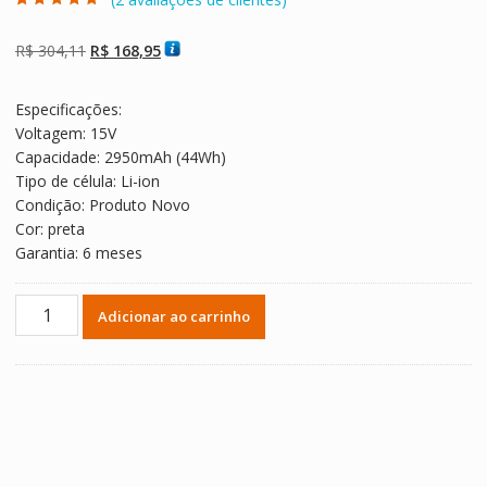
Avaliado como
2
5.00
de 5, com
baseado em
O
O
R$
304,11
R$
168,95
avaliações de
clientes
preço
preço
original
atual
Especificações:
era:
é:
Voltagem: 15V
R$ 304,11.
R$ 168,95.
Capacidade: 2950mAh (44Wh)
Tipo de célula: Li-ion
Condição: Produto Novo
Cor: preta
Garantia: 6 meses
Bateria
Adicionar ao carrinho
Notebook
ASUS
X450L,X450LA,X450LB,X450LC,X450LD,X450LN
quantidade