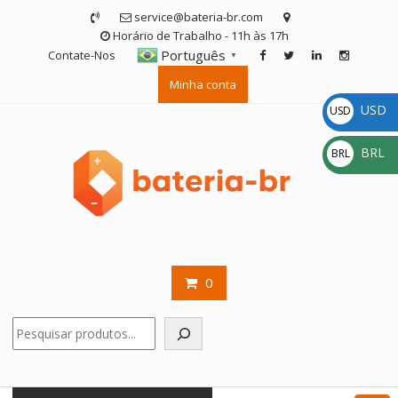
Skip
service@bateria-br.com
to
Horário de Trabalho - 11h às 17h
content
Português
Contate-Nos
▼
Minha conta
USD
USD
$
BRL
BRL
R$
0
Pesquisar