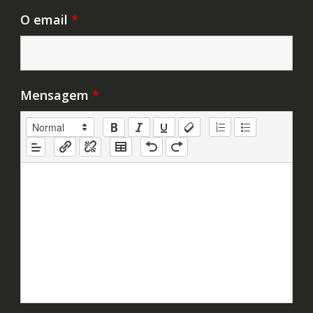
O email
*
Mensagem
*