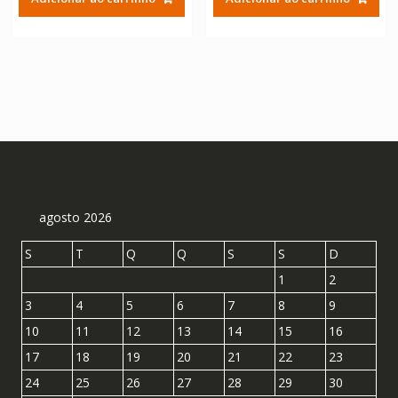
era:
é:
era:
é:
R$ 304,11.
R$ 168,95.
R$ 304,11.
R$ 168
agosto 2026
S
T
Q
Q
S
S
D
1
2
3
4
5
6
7
8
9
10
11
12
13
14
15
16
17
18
19
20
21
22
23
24
25
26
27
28
29
30