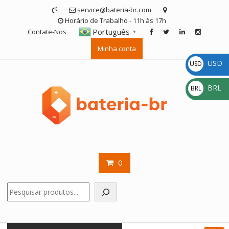
Skip
service@bateria-br.com
to
Horário de Trabalho - 11h às 17h
content
Português
Contate-Nos
▼
Minha conta
USD
USD
$
BRL
BRL
R$
0
Pesquisar