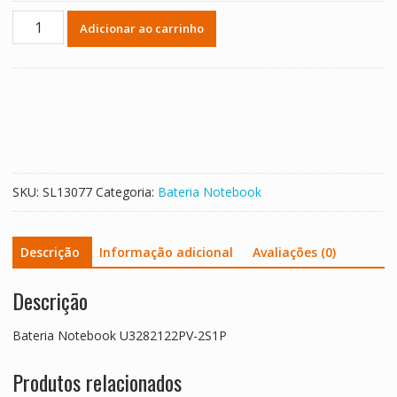
Bateria
Adicionar ao carrinho
Notebook
U3282122PV-
2S1P
quantidade
SKU:
SL13077
Categoria:
Bateria Notebook
Descrição
Informação adicional
Avaliações (0)
Descrição
Bateria Notebook U3282122PV-2S1P
Produtos relacionados