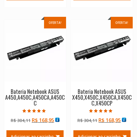
R$ 304,11.
R$ 168,95.
R$ 304,11.
R$ 168
OFERTA!
OFERTA!
Bateria Notebook ASUS
Bateria Notebook ASUS
A450,A450C,A450CA,A450C
X450,X450C,X450CA,X450C
C
C,X450CP
Avaliação
Avaliação
O
O
O
O
R$
168,95
R$
168,95
R$
304,11
R$
304,11
5.00
5.00
de 5
de 5
preço
preço
preço
preço
original
atual
original
atual
Adicionar ao carrinho
Adicionar ao carrinho