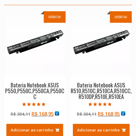
OFERTA!
OFERTA!
Bateria Notebook ASUS
Bateria Notebook ASUS
P550,P550C,P550CA,P550C
R510,R510C,R510CA,R510CC,
C
R510DP,R510E,R510EA
Avaliação
Avaliação
O
O
O
O
R$
168,95
R$
168,95
R$
304,11
R$
304,11
5.00
5.00
de 5
de 5
preço
preço
preço
preço
original
atual
original
atual
Adicionar ao carrinho
Adicionar ao carrinho
era:
é:
era:
é: