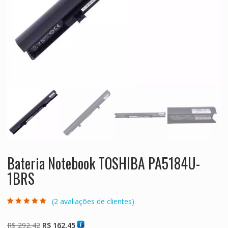
Bateria Notebook TOSHIBA PA5184U-
1BRS
(
2
avaliações de clientes)
Avaliado como
2
5.00
de 5, com
baseado em
O
O
R$
292,42
R$
162,45
avaliações de