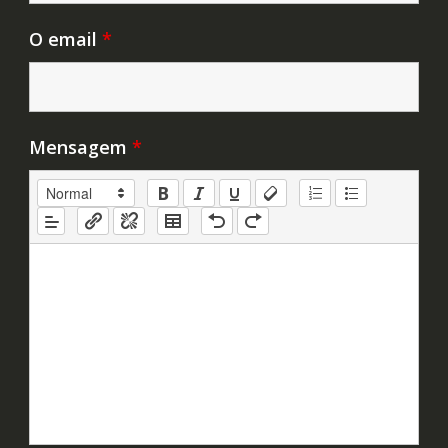
O email
*
Mensagem
*