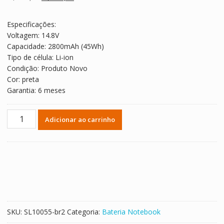
clientes
preço
preço
original
atual
Especificações:
era:
é:
Voltagem: 14.8V
R$ 292,42.
R$ 162,45.
Capacidade: 2800mAh (45Wh)
Tipo de célula: Li-ion
Condição: Produto Novo
Cor: preta
Garantia: 6 meses
Bateria
Adicionar ao carrinho
Notebook
TOSHIBA
PA5184U-
1BRS
quantidade
SKU:
SL10055-br2
Categoria:
Bateria Notebook