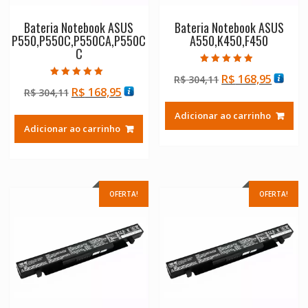
Bateria Notebook ASUS
Bateria Notebook ASUS
P550,P550C,P550CA,P550C
A550,K450,F450
C
Avaliação
O
O
R$
168,95
R$
304,11
4.50
Avaliação
de 5
O
O
R$
168,95
R$
304,11
preço
preço
5.00
de 5
preço
preço
original
atual
Adicionar ao carrinho
original
atual
era:
é:
Adicionar ao carrinho
era:
é:
R$ 304,11.
R$ 168
R$ 304,11.
R$ 168,95.
OFERTA!
OFERTA!