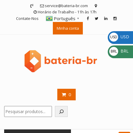
Skip
service@bateria-br.com
to
Horário de Trabalho - 11h às 17h
content
Português
Contate-Nos
▼
Minha conta
USD
USD
$
BRL
BRL
R$
0
Pesquisar