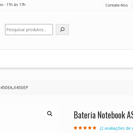
o - 11h às 17h
Contate-Nos
Pesquisar
X450EA,X450EP
Bateria Notebook
(
2
avaliações de c