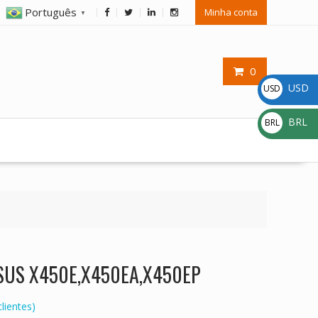
Português
Minha conta
▼
0
USD
USD
$
BRL
BRL
R$
 ASUS X450E,X450EA,X450EP
lientes)