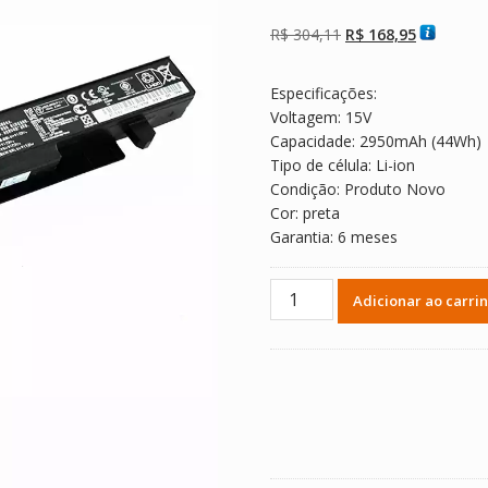
Avaliado como
2
4.50
de 5,
com baseado
O
O
R$
304,11
R$
168,95
em
avaliações de
preço
preço
clientes
original
atual
Especificações:
era:
é:
Voltagem: 15V
R$ 304,11.
R$ 168,95
Capacidade: 2950mAh (44Wh)
Tipo de célula: Li-ion
Condição: Produto Novo
Cor: preta
Garantia: 6 meses
Bateria
Adicionar ao carri
Notebook
ASUS
X450E,X450EA,X450EP
quantidade