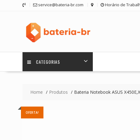
Skip
service@bateria-br.com
Horário de Trabalh
to
content
CATEGORIAS
Home
Produtos
Bateria Notebook ASUS X450E,
OFERTA!