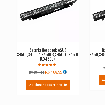
Bateria Notebook ASUS
B
X450L,X450LA,X450LB,X450LC,X450L
X450,X4
D,X450LN
R
Avaliação
O
O
R$
168,95
R$
304,11
5.00
de 5
preço
preço
A
original
atual
Adicionar ao carrinho
era:
é:
R$ 304,11.
R$ 168,95.