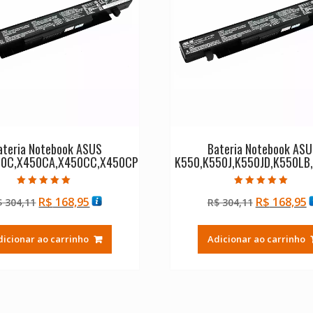
ateria Notebook ASUS
Bateria Notebook AS
50C,X450CA,X450CC,X450CP
K550,K550J,K550JD,K550LB
Avaliação
Avaliação
O
O
O
R$
168,95
R$
168,95
$
304,11
R$
304,11
5.00
5.00
de 5
de 5
preço
preço
preço
p
original
atual
original
a
dicionar ao carrinho
Adicionar ao carrinho
era:
é:
era:
é
R$ 304,11.
R$ 168,95.
R$ 304,11.
R