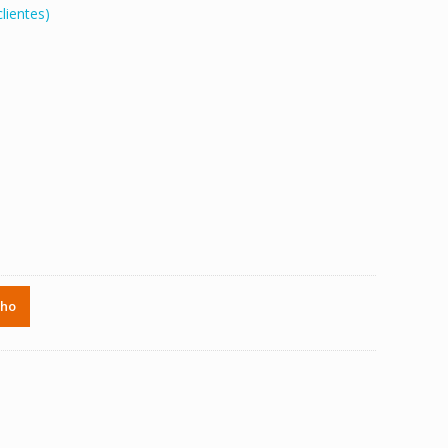
lientes)
.
nho