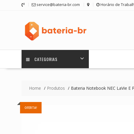
Skip
service@bateria-br.com
Horário de Trabalh
to
content
CATEGORIAS
Home
Produtos
Bateria Notebook NEC LaVie E 
OFERTA!