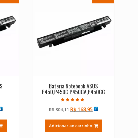
US
Bateria Notebook ASUS
P450,P450C,P450CA,P450CC
Avaliação
O
O
O
R$
168,95
R$
304,11
5.00
de 5
reço
preço
preço
tual
original
atual
Adicionar ao carrinho
:
era:
é:
$ 168,95.
R$ 304,11.
R$ 168,95.