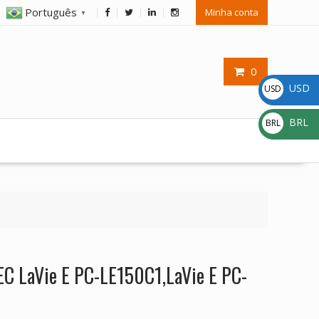
Português
Minha conta
▼
0
USD
USD
$
BRL
BRL
R$
EC LaVie E PC-LE150C1,LaVie E PC-