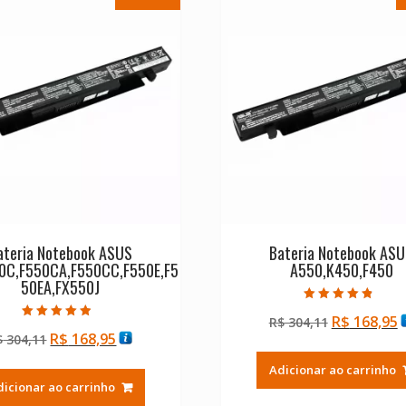
ateria Notebook ASUS
Bateria Notebook AS
0C,F550CA,F550CC,F550E,F5
A550,K450,F450
50EA,FX550J
Avaliação
O
R$
168,95
R$
304,11
4.50
Avaliação
de 5
O
O
R$
168,95
$
304,11
preço
p
4.50
de 5
preço
preço
original
a
Adicionar ao carrinho
original
atual
era:
é
dicionar ao carrinho
era:
é:
R$ 304,11.
R