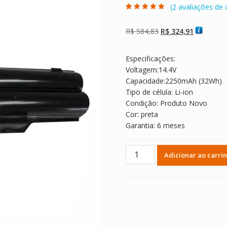
(
2
avaliações de c
Avaliado como
2
5.00
de 5, com
baseado em
O
O
R$
584,83
R$
324,91
avaliações de
clientes
preço
preço
original
atual
Especificações:
era:
é:
Voltagem:14.4V
R$ 584,83.
R$ 324,91
Capacidade:2250mAh (32Wh)
Tipo de célula: Li-ion
Condição: Produto Novo
Cor: preta
Garantia: 6 meses
Bateria
Adicionar ao carri
Notebook
NEC
LaVie
E
PC-
LE150C1,LaVie