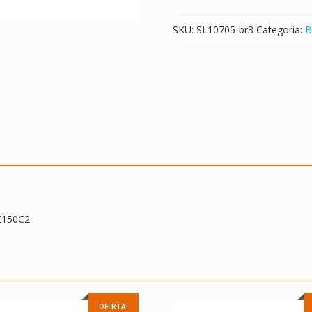
E
PC-
SKU:
SL10705-br3
Categoria:
B
LE150C2
quantidade
E150C2
OFERTA!