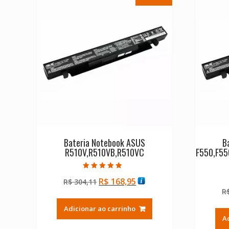
Bateria Notebook ASUS
B
R510V,R510VB,R510VC
F550,F55
Avaliação
O
O
R$
168,95
R$
304,11
5.00
de 5
preço
preço
R
original
atual
Adicionar ao carrinho
era:
é:
A
R$ 304,11.
R$ 168,95.