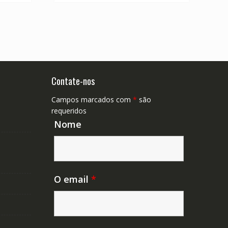
Contate-nos
Campos marcados com
*
são
requeridos
Nome
O email
*