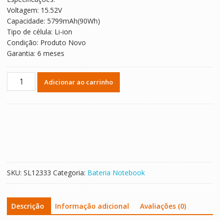
Voltagem: 15.52V
Capacidade: 5799mAh(90Wh)
Tipo de célula: Li-ion
Condição: Produto Novo
Garantia: 6 meses
Bateria
Adicionar ao carrinho
Notebook
LENOVO
L22C4P71
L22M4P71
quantidade
SKU:
SL12333
Categoria:
Bateria Notebook
Descrição
Informação adicional
Avaliações (0)