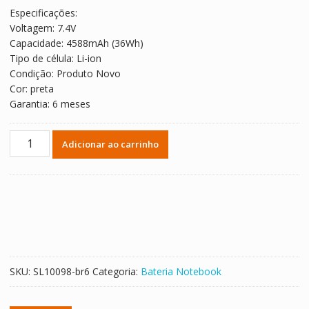
original
atual
Especificações:
era:
é:
Voltagem: 7.4V
R$ 374,29.
R$ 207,94.
Capacidade: 4588mAh (36Wh)
Tipo de célula: Li-ion
Condição: Produto Novo
Cor: preta
Garantia: 6 meses
Bateria
Adicionar ao carrinho
Notebook
DELL
Venue
11
Pro
7139
quantidade
SKU:
SL10098-br6
Categoria:
Bateria Notebook