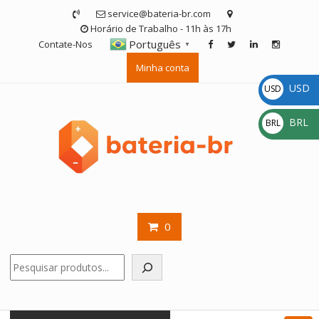
Skip
service@bateria-br.com
to
Horário de Trabalho - 11h às 17h
content
Português
Contate-Nos
▼
Minha conta
USD
USD
$
BRL
BRL
R$
0
Pesquisar