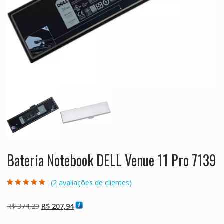
Bateria Notebook DELL Venue 11 Pro 7139
(
2
avaliações de clientes)
Avaliado como
2
5.00
de 5, com
baseado em
O
O
R$
374,29
R$
207,94
avaliações de
clientes
preço
preço