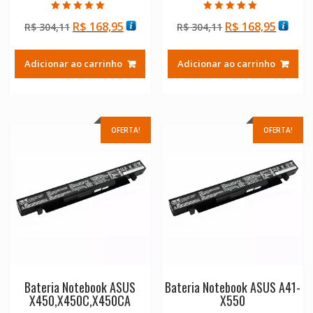
Avaliação
Avaliação
O
O
O
O
R$
168,95
R$
168,95
R$
304,11
R$
304,11
5.00
5.00
de 5
de 5
preço
preço
preço
preço
original
atual
original
atual
Adicionar ao carrinho
Adicionar ao carrinho
era:
é:
era:
é:
R$ 304,11.
R$ 168,95.
R$ 304,11.
R$ 168
OFERTA!
OFERTA!
Bateria Notebook ASUS
Bateria Notebook ASUS A41-
X450,X450C,X450CA
X550