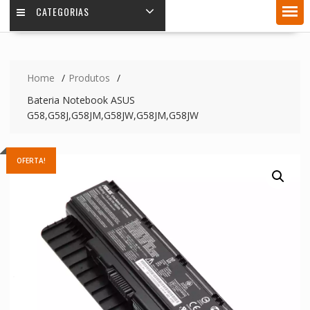
CATEGORIAS
Home
Produtos
Bateria Notebook ASUS
G58,G58J,G58JM,G58JW,G58JM,G58JW
OFERTA!