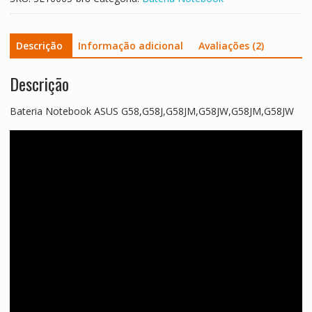
Descrição
Informação adicional
Avaliações (2)
Descrição
Bateria Notebook ASUS G58,G58J,G58JM,G58JW,G58JM,G58JW