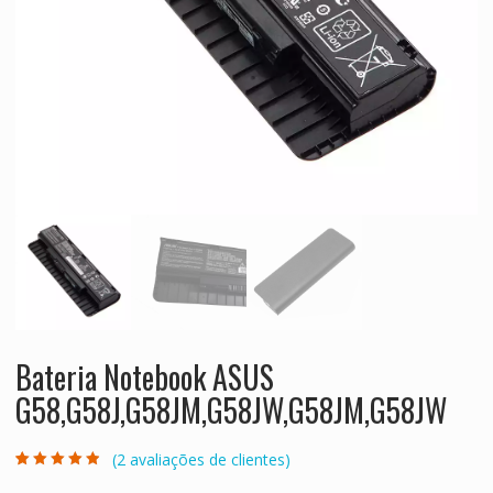
Bateria Notebook ASUS
G58,G58J,G58JM,G58JW,G58JM,G58JW
(
2
avaliações de clientes)
Avaliado como
2
4.50
de 5,