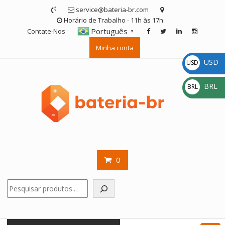
Skip
service@bateria-br.com
to
Horário de Trabalho - 11h às 17h
content
Português
Contate-Nos
▼
Minha conta
USD
USD
$
BRL
BRL
R$
0
Pesquisar