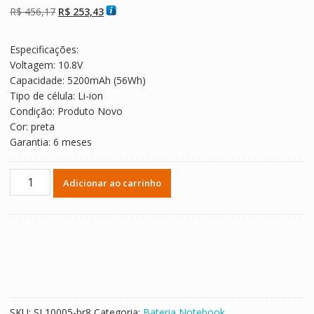
com baseado
O
O
R$
456,17
R$
253,43
em
avaliações de
preço
preço
clientes
original
atual
Especificações:
era:
é:
Voltagem: 10.8V
R$ 456,17.
R$ 253,43.
Capacidade: 5200mAh (56Wh)
Tipo de célula: Li-ion
Condição: Produto Novo
Cor: preta
Garantia: 6 meses
Bateria
Adicionar ao carrinho
Notebook
ASUS
G58,G58J,G58JM,G58JW,G58JM,G58JW
quantidade
SKU:
SL10005-br8
Categoria:
Bateria Notebook