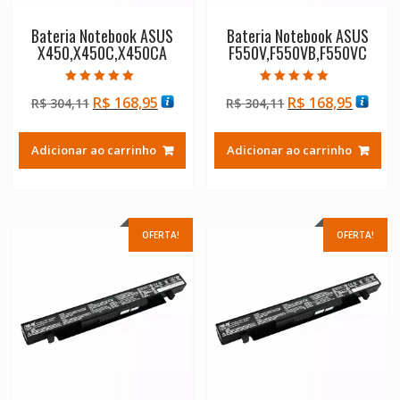
Bateria Notebook ASUS
Bateria Notebook ASUS
X450,X450C,X450CA
F550V,F550VB,F550VC
Avaliação
Avaliação
O
O
O
O
R$
168,95
R$
168,95
R$
304,11
R$
304,11
5.00
5.00
de 5
de 5
preço
preço
preço
preço
original
atual
original
atual
Adicionar ao carrinho
Adicionar ao carrinho
era:
é:
era:
é:
R$ 304,11.
R$ 168,95.
R$ 304,11.
R$ 168
OFERTA!
OFERTA!