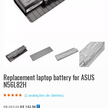
Replacement laptop battery for ASUS
N56L82H
(
2
avaliações de clientes)
Avaliado como
2
4.50
de 5,
com baseado
O
O
R$
257,33
R$
142,96
em