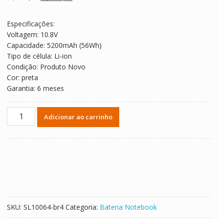
avaliações de
preço
preço
clientes
original
atual
Especificações:
era:
é:
Voltagem: 10.8V
R$ 257,33.
R$ 142,96.
Capacidade: 5200mAh (56Wh)
Tipo de célula: Li-ion
Condição: Produto Novo
Cor: preta
Garantia: 6 meses
Replacement
Adicionar ao carrinho
laptop
battery
for
ASUS
N56L82H
quantidade
SKU:
SL10064-br4
Categoria:
Bateria Notebook