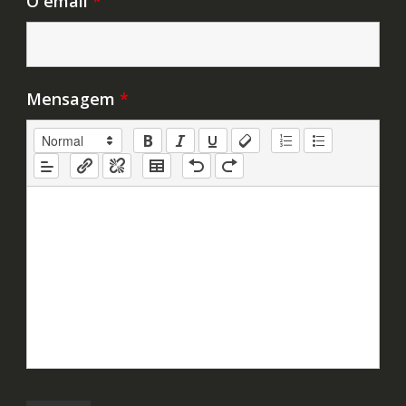
O email
*
Mensagem
*