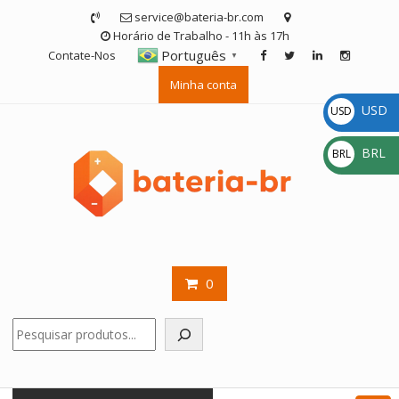
Skip
service@bateria-br.com
to
Horário de Trabalho - 11h às 17h
content
Português
Contate-Nos
▼
Minha conta
USD
USD
$
BRL
BRL
R$
0
Pesquisar