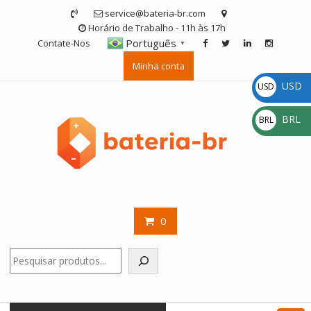
Skip
service@bateria-br.com
to
Horário de Trabalho - 11h às 17h
content
Português
Contate-Nos
▼
Minha conta
USD
USD
$
BRL
BRL
R$
0
Pesquisar