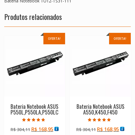
Bateria Notebook TU12-TS31-111
Produtos relacionados
OFERTA!
OFERTA!
Bateria Notebook ASUS
Bateria Notebook ASUS
P550L,P550LA,P550LC
A550,K450,F450
Avaliação
Avaliação
O
O
O
O
R$
168,95
R$
168,95
R$
304,11
R$
304,11
4.50
4.50
de 5
de 5