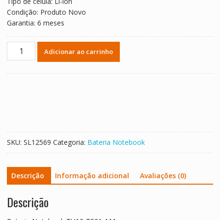
Tipo de célula: Li-ion
Condição: Produto Novo
Garantia: 6 meses
Bateria
Adicionar ao carrinho
Notebook
TU12-
TS31-
111
quantidade
SKU:
SL12569
Categoria:
Bateria Notebook
Descrição
Informação adicional
Avaliações (0)
Descrição