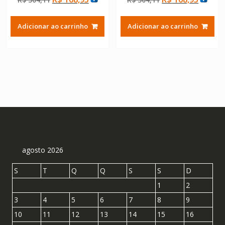
de 5
de 5
preço
preço
preço
preço
original
atual
original
atual
Adicionar ao carrinho
Adicionar ao carrinho
era:
é:
era:
é:
R$ 304,11.
R$ 168,95.
R$ 304,11.
R$ 168
agosto 2026
S
T
Q
Q
S
S
D
1
2
3
4
5
6
7
8
9
10
11
12
13
14
15
16