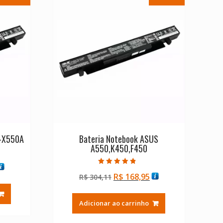
1-X550A
Bateria Notebook ASUS
A550,K450,F450
O
Avaliação
O
O
R$
168,95
reço
R$
304,11
4.50
de 5
preço
preço
tual
original
atual
:
Adicionar ao carrinho
era:
é:
$ 168,95.
R$ 304,11.
R$ 168,95.