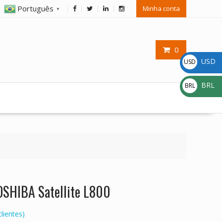
Português
Minha conta
▼
0
USD
USD
$
BRL
BRL
R$
OSHIBA Satellite L800
lientes)