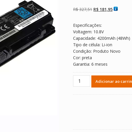
Avaliado como
2
5.00
de 5, com
baseado em
O
O
R$
327,51
R$
181,95
avaliações de
clientes
preço
preço
original
atual
Especificações:
era:
é:
Voltagem: 10.8V
R$ 327,51.
R$ 181,95
Capacidade: 4200mAh (48Wh)
Tipo de célula: Li-ion
Condição: Produto Novo
Cor: preta
Garantia: 6 meses
Bateria
Adicionar ao carri
Notebook
TOSHIBA
Satellite
L800
quantidade