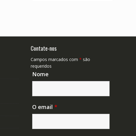
Contate-nos
Campos marcados com
*
são
requeridos
Nome
O email
*