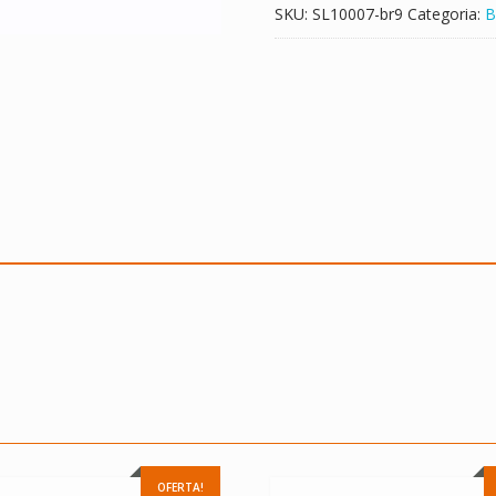
SKU:
SL10007-br9
Categoria:
B
OFERTA!