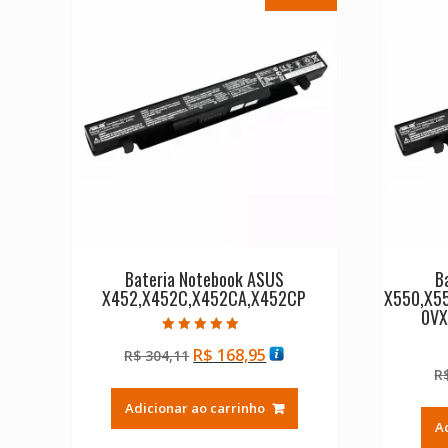
Bateria Notebook ASUS
B
X452,X452C,X452CA,X452CP
X550,X5
0VX
Avaliação
O
O
R$
168,95
R$
304,11
5.00
de 5
preço
preço
R
original
atual
Adicionar ao carrinho
era:
é:
A
R$ 304,11.
R$ 168,95.