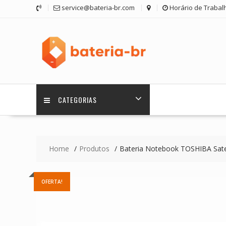
Skip
service@bateria-br.com
Horário de Trabalh
to
content
CATEGORIAS
Home
Produtos
Bateria Notebook TOSHIBA Satel
OFERTA!