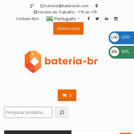
Skip
service@bateria-br.com
to
Horário de Trabalho - 11h às 17h
content
Português
Contate-Nos
▼
Minha conta
USD
USD
$
BRL
BRL
R$
0
Pesquisar