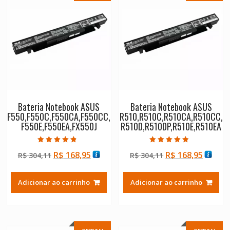
Bateria Notebook ASUS
Bateria Notebook ASUS
F550,F550C,F550CA,F550CC,
R510,R510C,R510CA,R510CC,
F550E,F550EA,FX550J
R510D,R510DP,R510E,R510EA
Avaliação
Avaliação
O
O
O
O
R$
168,95
R$
168,95
R$
304,11
R$
304,11
4.50
4.50
de 5
de 5
preço
preço
preço
preço
original
atual
original
atual
Adicionar ao carrinho
Adicionar ao carrinho
era:
é:
era:
é:
R$ 304,11.
R$ 168,95.
R$ 304,11.
R$ 168