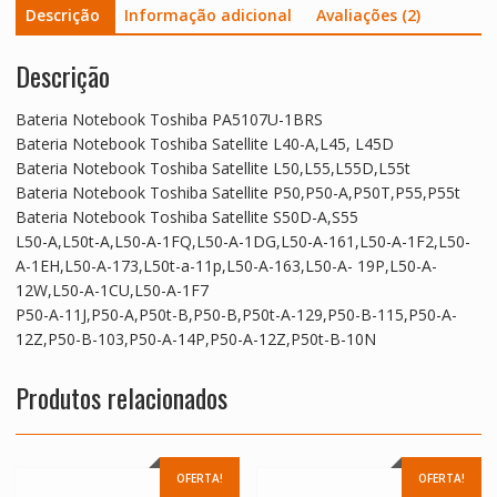
Descrição
Informação adicional
Avaliações (2)
Descrição
Bateria Notebook Toshiba PA5107U-1BRS
Bateria Notebook Toshiba Satellite L40-A,L45, L45D
Bateria Notebook Toshiba Satellite L50,L55,L55D,L55t
Bateria Notebook Toshiba Satellite P50,P50-A,P50T,P55,P55t
Bateria Notebook Toshiba Satellite S50D-A,S55
L50-A,L50t-A,L50-A-1FQ,L50-A-1DG,L50-A-161,L50-A-1F2,L50-
A-1EH,L50-A-173,L50t-a-11p,L50-A-163,L50-A- 19P,L50-A-
12W,L50-A-1CU,L50-A-1F7
P50-A-11J,P50-A,P50t-B,P50-B,P50t-A-129,P50-B-115,P50-A-
12Z,P50-B-103,P50-A-14P,P50-A-12Z,P50t-B-10N
Produtos relacionados
OFERTA!
OFERTA!