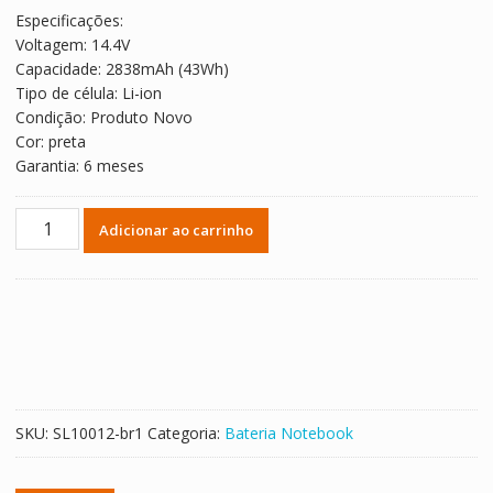
original
atual
Especificações:
era:
é:
Voltagem: 14.4V
R$ 327,51.
R$ 181,95.
Capacidade: 2838mAh (43Wh)
Tipo de célula: Li-ion
Condição: Produto Novo
Cor: preta
Garantia: 6 meses
Bateria
Adicionar ao carrinho
Notebook
Toshiba
PA5107U-
1BRS
quantidade
SKU:
SL10012-br1
Categoria:
Bateria Notebook