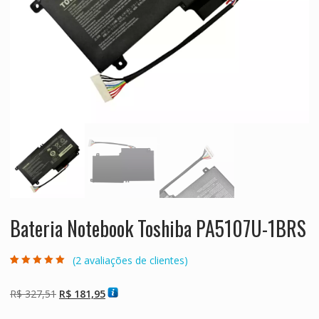
Bateria Notebook Toshiba PA5107U-1BRS
(
2
avaliações de clientes)
Avaliado como
2
5.00
de 5, com
baseado em
O
O
R$
327,51
R$
181,95
avaliações de
clientes
preço
preço