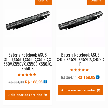
OFERTA!
OFERTA!
Bateria Notebook ASUS
Bateria Notebook ASUS
X550,X550J,X550C,X552C,X
X452,X452C,X452CA,X452C
550V,X550VX,X550D,X550JX,
P
X550JK
Avaliação
O
O
R$
168,95
R$
304,11
5.00
Avaliação
de 5
O
O
R$
168,95
R$
304,11
preço
preço
5.00
de 5
preço
preço
original
atual
Adicionar ao carrinho
original
atual
era:
é:
Adicionar ao carrinho
era:
é:
R$ 304,11.
R$ 168
R$ 304,11.
R$ 168,95.