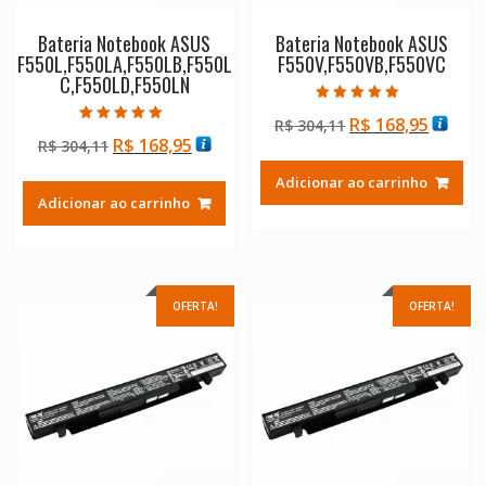
Bateria Notebook ASUS
Bateria Notebook ASUS
F550L,F550LA,F550LB,F550L
F550V,F550VB,F550VC
C,F550LD,F550LN
Avaliação
O
O
R$
168,95
R$
304,11
5.00
Avaliação
de 5
O
O
R$
168,95
R$
304,11
preço
preço
5.00
de 5
preço
preço
original
atual
Adicionar ao carrinho
original
atual
era:
é:
Adicionar ao carrinho
era:
é:
R$ 304,11.
R$ 168
R$ 304,11.
R$ 168,95.
OFERTA!
OFERTA!