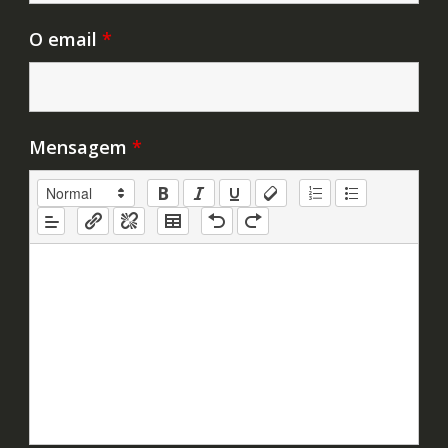
O email
*
Mensagem
*