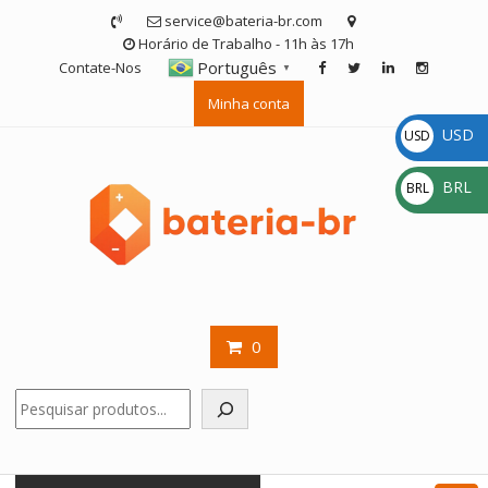
Skip
service@bateria-br.com
to
Horário de Trabalho - 11h às 17h
content
Português
Contate-Nos
▼
Minha conta
USD
USD
$
BRL
BRL
R$
0
Pesquisar