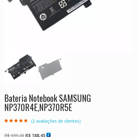
Bateria Notebook SAMSUNG
NP370R4E,NP370R5E
(
2
avaliações de clientes)
Avaliado como
2
4.50
de 5,
com baseado
O
O
R$
339,20
R$
188,45
em