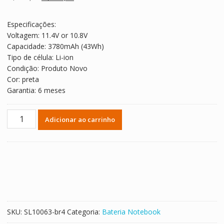
avaliações de
preço
preço
clientes
original
atual
Especificações:
era:
é:
Voltagem: 11.4V or 10.8V
R$ 339,20.
R$ 188,45.
Capacidade: 3780mAh (43Wh)
Tipo de célula: Li-ion
Condição: Produto Novo
Cor: preta
Garantia: 6 meses
Bateria
Adicionar ao carrinho
Notebook
SAMSUNG
NP370R4E,NP370R5E
quantidade
SKU:
SL10063-br4
Categoria:
Bateria Notebook