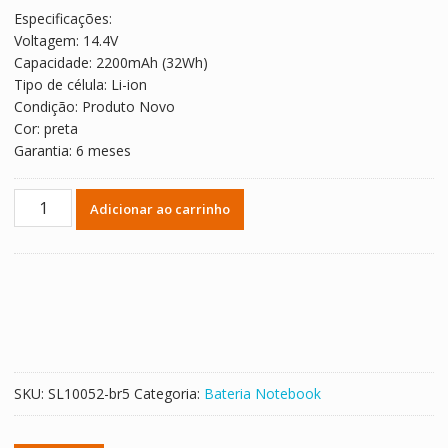
original
atual
Especificações:
era:
é:
Voltagem: 14.4V
R$ 292,42.
R$ 162,45.
Capacidade: 2200mAh (32Wh)
Tipo de célula: Li-ion
Condição: Produto Novo
Cor: preta
Garantia: 6 meses
Bateria
Adicionar ao carrinho
Notebook
Lenovo
L12S4A02
quantidade
SKU:
SL10052-br5
Categoria:
Bateria Notebook