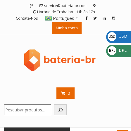
Skip
service@bateria-br.com
to
Horário de Trabalho - 11h às 17h
content
Português
Contate-Nos
▼
Minha conta
USD
USD
$
BRL
BRL
R$
0
Pesquisar