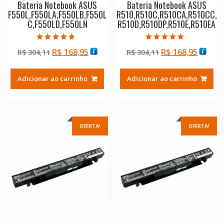
Bateria Notebook ASUS
Bateria Notebook ASUS
F550L,F550LA,F550LB,F550L
R510,R510C,R510CA,R510CC,
C,F550LD,F550LN
R510D,R510DP,R510E,R510EA
Avaliação
Avaliação
O
O
O
O
R$
168,95
R$
168,95
R$
304,11
R$
304,11
5.00
4.50
de 5
de 5
preço
preço
preço
preço
original
atual
original
atual
Adicionar ao carrinho
Adicionar ao carrinho
era:
é:
era:
é:
R$ 304,11.
R$ 168,95.
R$ 304,11.
R$ 168
OFERTA!
OFERTA!