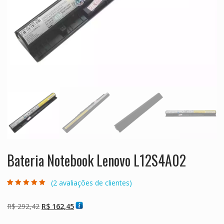
Bateria Notebook Lenovo L12S4A02
(
2
avaliações de clientes)
Avaliado como
2
5.00
de 5, com
baseado em
O
O
R$
292,42
R$
162,45
avaliações de
clientes
preço
preço