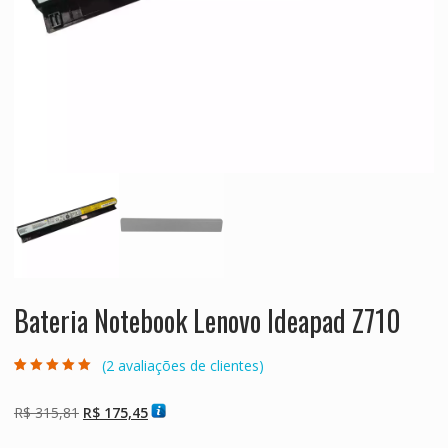
Bateria Notebook Lenovo Ideapad Z710
(
2
avaliações de clientes)
Avaliado como
2
5.00
de 5, com
baseado em
O
O
R$
315,81
R$
175,45
avaliações de
clientes
preço
preço