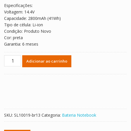
original
atual
Especificações:
era:
é:
Voltagem: 14.4V
R$ 315,81.
R$ 175,45.
Capacidade: 2800mAh (41Wh)
Tipo de célula: Li-ion
Condição: Produto Novo
Cor: preta
Garantia: 6 meses
Bateria
Adicionar ao carrinho
Notebook
Lenovo
Ideapad
Z710
quantidade
SKU:
SL10019-br13
Categoria:
Bateria Notebook