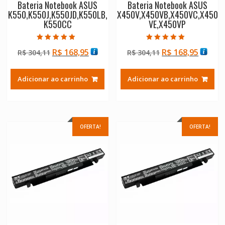
Bateria Notebook ASUS
Bateria Notebook ASUS
K550,K550J,K550JD,K550LB,
X450V,X450VB,X450VC,X450
K550CC
VE,X450VP
Avaliação
Avaliação
O
O
O
O
R$
168,95
R$
168,95
R$
304,11
R$
304,11
5.00
5.00
de 5
de 5
preço
preço
preço
preço
original
atual
original
atual
Adicionar ao carrinho
Adicionar ao carrinho
era:
é:
era:
é:
R$ 304,11.
R$ 168,95.
R$ 304,11.
R$ 168
OFERTA!
OFERTA!