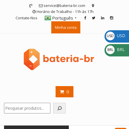
Skip
service@bateria-br.com
to
Horário de Trabalho - 11h às 17h
content
Português
Contate-Nos
▼
Minha conta
USD
USD
$
BRL
BRL
R$
0
Pesquisar