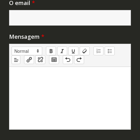
O email
*
Mensagem
*