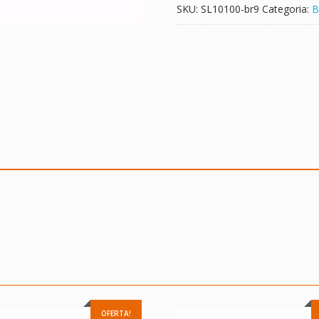
SKU:
SL10100-br9
Categoria:
B
OFERTA!