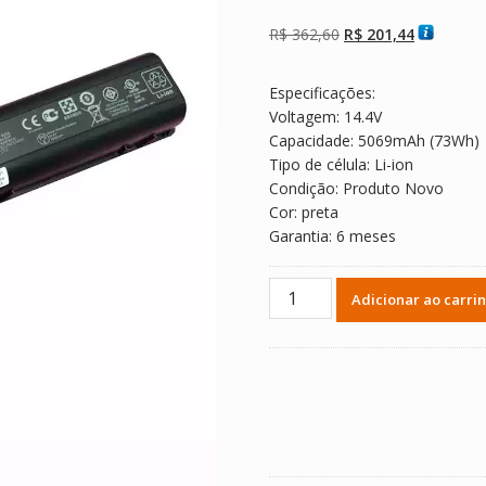
Avaliado como
2
5.00
de 5, com
baseado em
O
O
R$
362,60
R$
201,44
avaliações de
clientes
preço
preço
original
atual
Especificações:
era:
é:
Voltagem: 14.4V
R$ 362,60.
R$ 201,44
Capacidade: 5069mAh (73Wh)
Tipo de célula: Li-ion
Condição: Produto Novo
Cor: preta
Garantia: 6 meses
Bateria
Adicionar ao carri
Notebook
HP
KS525AA
quantidade