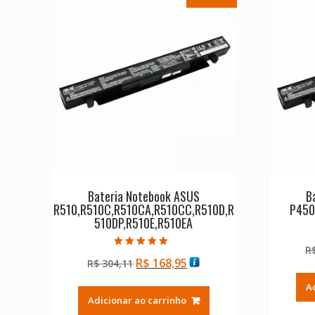
Bateria Notebook ASUS
B
R510,R510C,R510CA,R510CC,R510D,R
P450
510DP,R510E,R510EA
R
Avaliação
O
O
R$
168,95
R$
304,11
4.50
de 5
preço
preço
A
original
atual
Adicionar ao carrinho
era:
é: