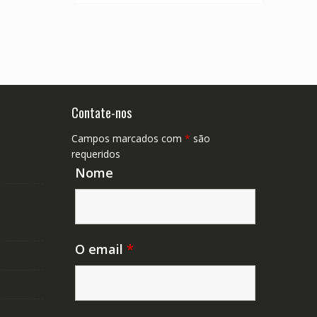
Contate-nos
Campos marcados com
*
são
requeridos
Nome
O email
*