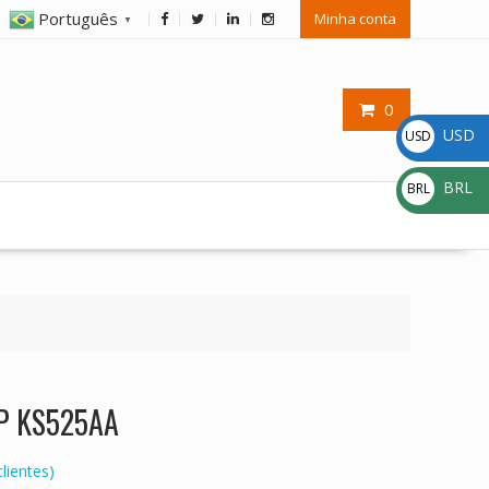
Português
Minha conta
▼
0
USD
USD
$
BRL
BRL
R$
HP KS525AA
lientes)