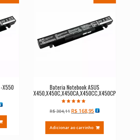
1-X550
Bateria Notebook ASUS
X450,X450C,X450CA,X450CC,X450CP
O
Avaliação
O
O
R$
168,95
reço
R$
304,11
5.00
de 5
preço
preço
tual
original
atual
:
Adicionar ao carrinho
era:
é:
$ 168,95.
R$ 304,11.
R$ 168,95.