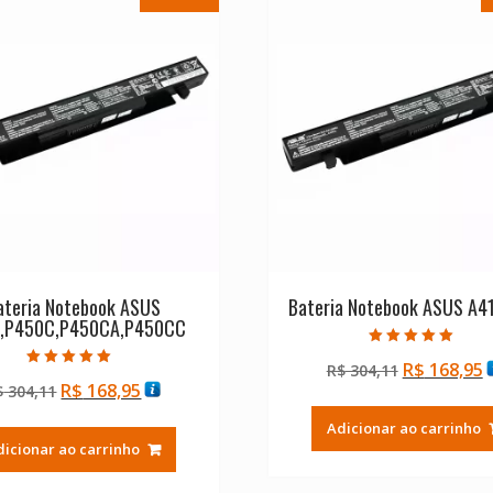
ateria Notebook ASUS
Bateria Notebook ASUS A4
,P450C,P450CA,P450CC
Avaliação
O
R$
168,95
R$
304,11
5.00
Avaliação
de 5
O
O
R$
168,95
$
304,11
preço
p
5.00
de 5
preço
preço
original
a
Adicionar ao carrinho
original
atual
era:
é
dicionar ao carrinho
era:
é:
R$ 304,11.
R
R$ 304,11.
R$ 168,95.