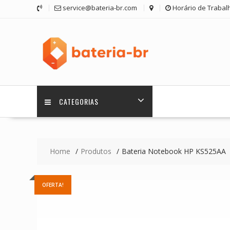
Skip
service@bateria-br.com
Horário de Trabalh
to
content
CATEGORIAS
Home
Produtos
Bateria Notebook HP KS525AA
OFERTA!