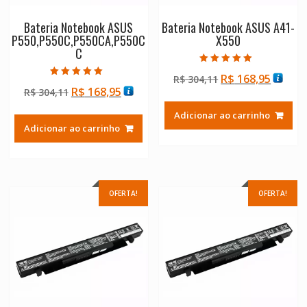
Bateria Notebook ASUS
Bateria Notebook ASUS A41-
P550,P550C,P550CA,P550C
X550
C
Avaliação
O
O
R$
168,95
R$
304,11
5.00
Avaliação
de 5
O
O
R$
168,95
R$
304,11
preço
preço
5.00
de 5
preço
preço
original
atual
Adicionar ao carrinho
original
atual
era:
é:
Adicionar ao carrinho
era:
é:
R$ 304,11.
R$ 168
R$ 304,11.
R$ 168,95.
OFERTA!
OFERTA!