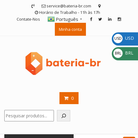
Skip
service@bateria-br.com
to
Horário de Trabalho - 11h às 17h
content
Português
Contate-Nos
▼
Minha conta
USD
USD
$
BRL
BRL
R$
0
Pesquisar