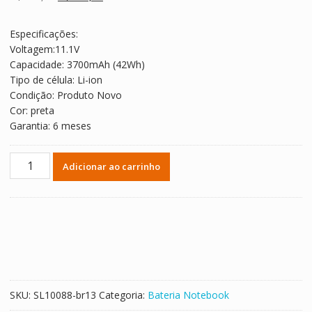
clientes
preço
preço
original
atual
Especificações:
era:
é:
Voltagem:11.1V
R$ 432,78.
R$ 240,43.
Capacidade: 3700mAh (42Wh)
Tipo de célula: Li-ion
Condição: Produto Novo
Cor: preta
Garantia: 6 meses
Bateria
Adicionar ao carrinho
Notebook
HP
EliteBook
Folio
1040
G2
quantidade
SKU:
SL10088-br13
Categoria:
Bateria Notebook