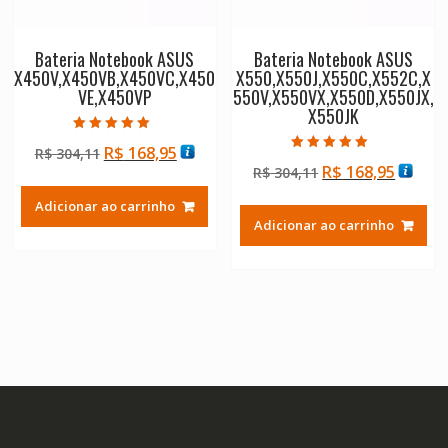
Bateria Notebook ASUS
Bateria Notebook ASUS
X450V,X450VB,X450VC,X450
X550,X550J,X550C,X552C,X
VE,X450VP
550V,X550VX,X550D,X550JX,
X550JK
Avaliação
O
O
R$
168,95
R$
304,11
5.00
Avaliação
de 5
O
O
R$
168,95
preço
preço
R$
304,11
5.00
de 5
preço
preço
original
atual
Adicionar ao carrinho
original
atual
era:
é:
Adicionar ao carrinho
era:
é:
R$ 304,11.
R$ 168,95.
R$ 304,11.
R$ 168