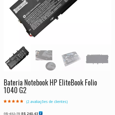
Bateria Notebook HP EliteBook Folio
1040 G2
(
2
avaliações de clientes)
Avaliado como
2
5.00
de 5, com
baseado em
O
O
R$
432,78
R$
240,43
avaliações de