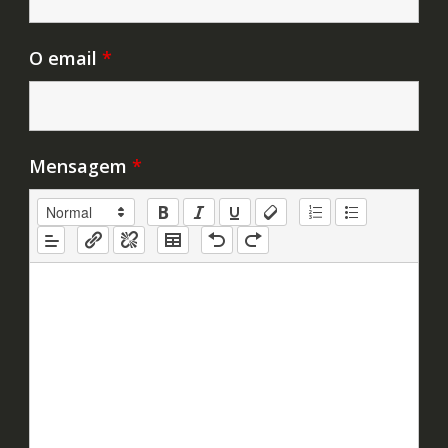
O email
*
Mensagem
*