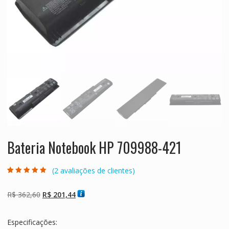
Bateria Notebook HP 709988-421
(
2
avaliações de clientes)
Avaliado como
2
5.00
de 5, com
baseado em
O
O
R$
362,60
R$
201,44
avaliações de
clientes
preço
preço
original
atual
Especificações:
era:
é: