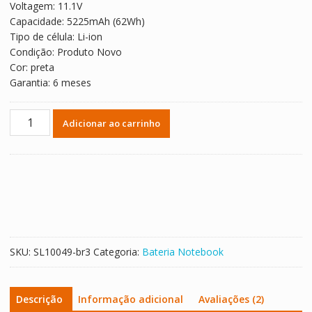
Voltagem: 11.1V
R$ 362,60.
R$ 201,44.
Capacidade: 5225mAh (62Wh)
Tipo de célula: Li-ion
Condição: Produto Novo
Cor: preta
Garantia: 6 meses
Bateria
Adicionar ao carrinho
Notebook
HP
709988-
421
quantidade
SKU:
SL10049-br3
Categoria:
Bateria Notebook
Descrição
Informação adicional
Avaliações (2)