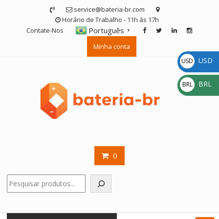
Skip
service@bateria-br.com
to
Horário de Trabalho - 11h às 17h
content
Português
Contate-Nos
▼
Minha conta
USD
USD
$
BRL
BRL
R$
0
Pesquisar