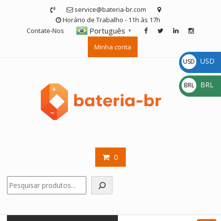
Skip
service@bateria-br.com
to
Horário de Trabalho - 11h às 17h
content
Português
Contate-Nos
▼
Minha conta
USD
USD
$
BRL
BRL
R$
0
Pesquisar