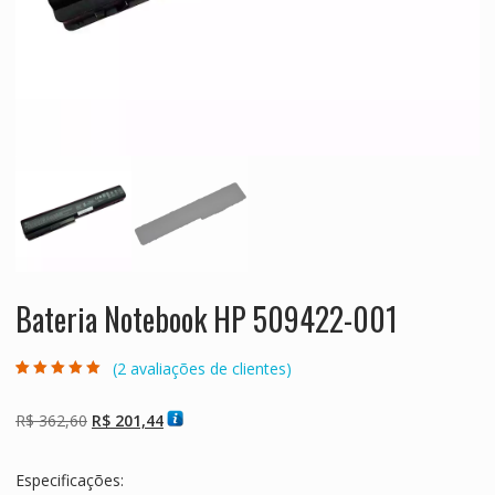
Bateria Notebook HP 509422-001
(
2
avaliações de clientes)
Avaliado como
2
5.00
de 5, com
baseado em
O
O
R$
362,60
R$
201,44
avaliações de
clientes
preço
preço
original
atual
Especificações:
era:
é: