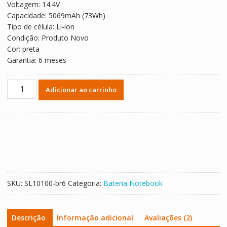
Voltagem: 14.4V
R$ 362,60.
R$ 201,44.
Capacidade: 5069mAh (73Wh)
Tipo de célula: Li-ion
Condição: Produto Novo
Cor: preta
Garantia: 6 meses
Bateria
Adicionar ao carrinho
Notebook
HP
509422-
001
quantidade
SKU:
SL10100-br6
Categoria:
Bateria Notebook
Descrição
Informação adicional
Avaliações (2)