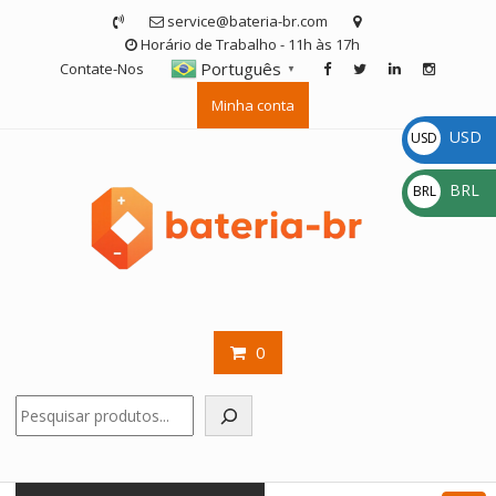
Skip
service@bateria-br.com
to
Horário de Trabalho - 11h às 17h
content
Português
Contate-Nos
▼
Minha conta
USD
USD
$
BRL
BRL
R$
0
Pesquisar