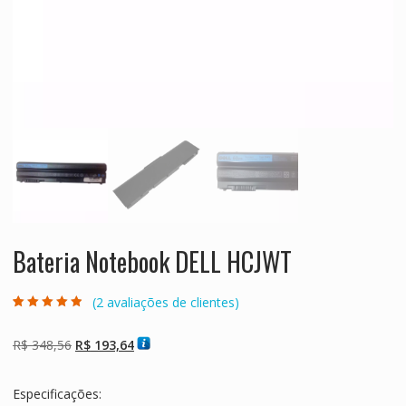
Bateria Notebook DELL HCJWT
(
2
avaliações de clientes)
Avaliado como
2
4.50
de 5,
com baseado
O
O
R$
348,56
R$
193,64
em
avaliações de
preço
preço
clientes
original
atual
Especificações:
era:
é: