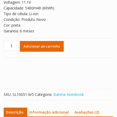
Voltagem: 11.1V
R$ 348,56.
R$ 193,64.
Capacidade: 5400mAh (60Wh)
Tipo de célula: Li-ion
Condição: Produto Novo
Cor: preta
Garantia: 6 meses
Bateria
Adicionar ao carrinho
Notebook
DELL
HCJWT
quantidade
SKU:
SL10051-br5
Categoria:
Bateria Notebook
Descrição
Informação adicional
Avaliações (2)