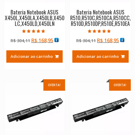
Bateria Notebook ASUS
Bateria Notebook ASUS
X450L,X450LA,X450LB,X450
R510,R510C,R510CA,R510CC,
LC,X450LD,X450LN
R510D,R510DP,R510E,R510EA
Avaliação
Avaliação
O
O
O
O
R$
168,95
R$
168,95
R$
304,11
R$
304,11
5.00
4.50
de 5
de 5
preço
preço
preço
preço
original
atual
original
atual
Adicionar ao carrinho
Adicionar ao carrinho
era:
é:
era:
é:
R$ 304,11.
R$ 168,95.
R$ 304,11.
R$ 168
OFERTA!
OFERTA!