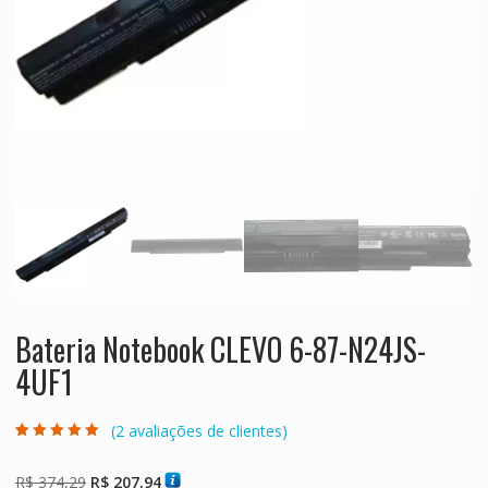
Bateria Notebook CLEVO 6-87-N24JS-
4UF1
(
2
avaliações de clientes)
Avaliado como
2
5.00
de 5, com
baseado em
O
O
R$
374,29
R$
207,94
avaliações de