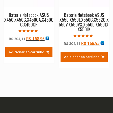
Bateria Notebook ASUS
Bateria Notebook ASUS
X450,X450C,X450CA,X450C
X550,X550J,X550C,X552C,X
C,X450CP
550V,X550VX,X550D,X550JX,
X550JK
Avaliação
O
O
R$
168,95
R$
304,11
5.00
Avaliação
de 5
O
O
R$
168,95
preço
preço
R$
304,11
5.00
de 5
preço
preço
original
atual
Adicionar ao carrinho
original
atual
era:
é:
Adicionar ao carrinho
era:
é:
R$ 304,11.
R$ 168,95.
R$ 304,11.
R$ 168