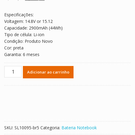
clientes
preço
preço
original
atual
Especificações:
era:
é:
Voltagem: 14.8V or 15.12
R$ 374,29.
R$ 207,94.
Capacidade: 2900mAh (44Wh)
Tipo de célula: Li-ion
Condição: Produto Novo
Cor: preta
Garantia: 6 meses
Bateria
Adicionar ao carrinho
Notebook
CLEVO
6-
87-
N24JS-
4UF1
quantidade
SKU:
SL10095-br5
Categoria:
Bateria Notebook