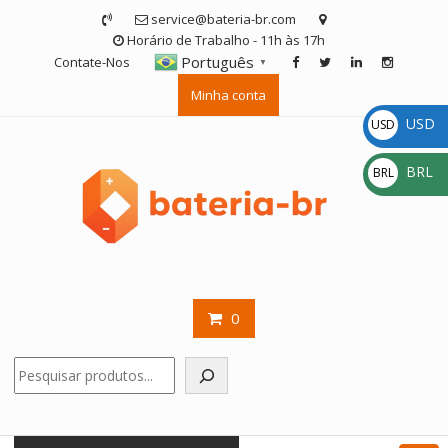
Skip
service@bateria-br.com
to
Horário de Trabalho - 11h às 17h
content
Português
Contate-Nos
▼
Minha conta
USD
USD
$
BRL
BRL
R$
0
Pesquisar