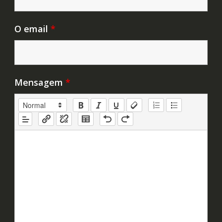
O email
*
Mensagem
*