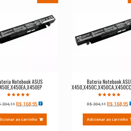
ateria Notebook ASUS
Bateria Notebook AS
450E,X450EA,X450EP
X450,X450C,X450CA,X450C
Avaliação
Avaliação
O
O
O
R$
168,95
R$
168,95
$
304,11
R$
304,11
4.50
5.00
de 5
de 5
preço
preço
preço
p
original
atual
original
a
dicionar ao carrinho
Adicionar ao carrinho
era:
é:
era:
é
R$ 304,11.
R$ 168,95.
R$ 304,11.
R