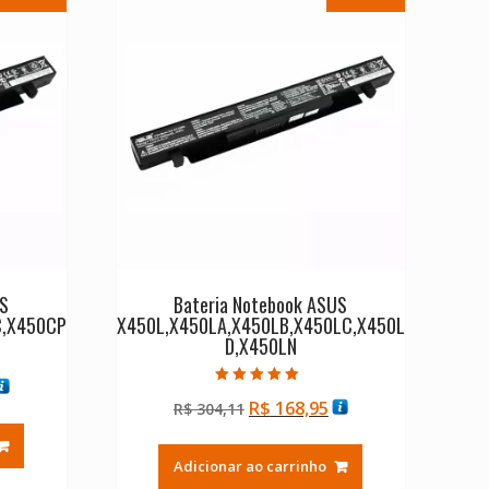
US
Bateria Notebook ASUS
C,X450CP
X450L,X450LA,X450LB,X450LC,X450L
D,X450LN
O
Avaliação
O
O
R$
168,95
reço
R$
304,11
5.00
de 5
preço
preço
tual
original
atual
:
Adicionar ao carrinho
era:
é:
$ 168,95.