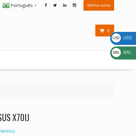
Português
Minha conta
▼
0
USD
USD
$
BRL
BRL
R$
SUS X70IJ
lientes)