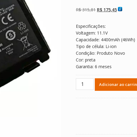
Avaliado como
2
5.00
de 5, com
baseado em
O
O
R$
315,81
R$
175,45
avaliações de
clientes
preço
preço
original
atual
Especificações:
era:
é:
Voltagem: 11.1V
R$ 315,81.
R$ 175,45
Capacidade: 4400mAh (46Wh)
Tipo de célula: Li-ion
Condição: Produto Novo
Cor: preta
Garantia: 6 meses
Bateria
Adicionar ao carri
Notebook
ASUS
X70IJ
quantidade