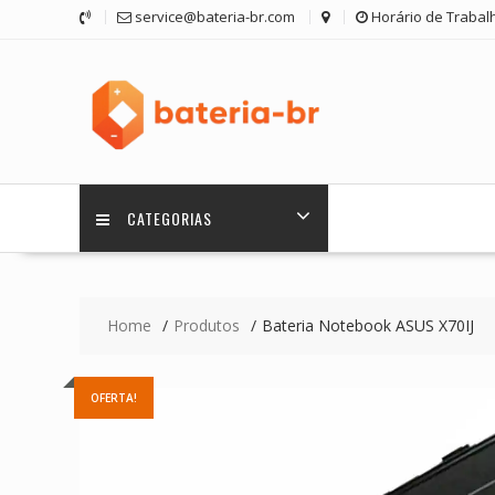
Skip
service@bateria-br.com
Horário de Trabalh
to
content
CATEGORIAS
Home
Produtos
Bateria Notebook ASUS X70IJ
OFERTA!