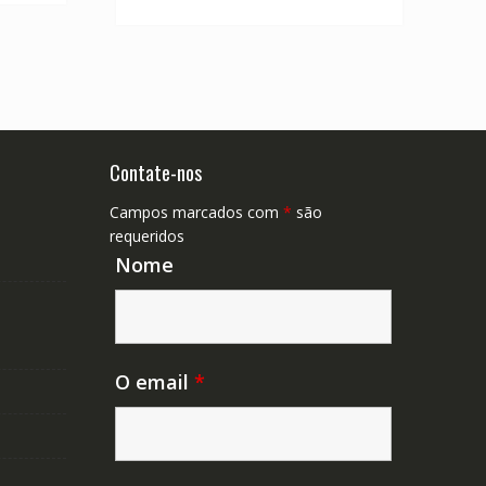
R$ 304,11.
R$ 168,95.
Contate-nos
Campos marcados com
*
são
requeridos
Nome
O email
*