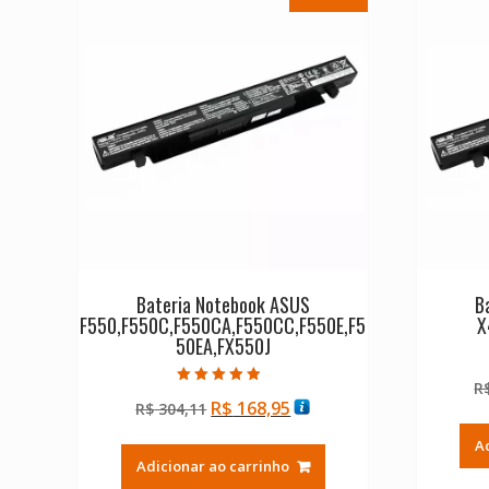
Bateria Notebook ASUS
B
F550,F550C,F550CA,F550CC,F550E,F5
X
50EA,FX550J
R
Avaliação
O
O
R$
168,95
R$
304,11
4.50
de 5
preço
preço
A
original
atual
Adicionar ao carrinho
era:
é: