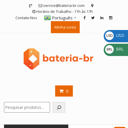
Skip
service@bateria-br.com
to
Horário de Trabalho - 11h às 17h
content
Português
Contate-Nos
▼
Minha conta
USD
USD
$
BRL
BRL
R$
0
Pesquisar