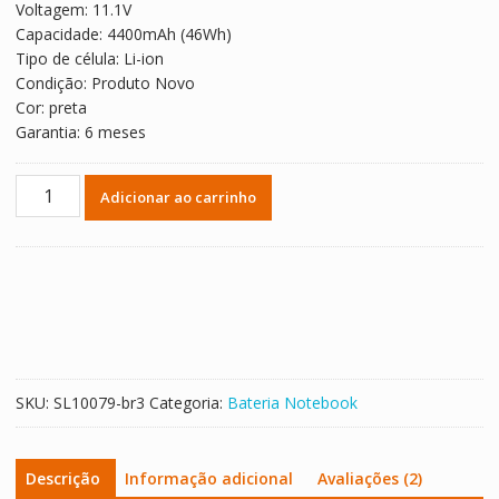
Voltagem: 11.1V
R$ 315,81.
R$ 175,45.
Capacidade: 4400mAh (46Wh)
Tipo de célula: Li-ion
Condição: Produto Novo
Cor: preta
Garantia: 6 meses
Bateria
Adicionar ao carrinho
Notebook
ASUS
L0690L6
quantidade
SKU:
SL10079-br3
Categoria:
Bateria Notebook
Descrição
Informação adicional
Avaliações (2)