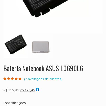
Bateria Notebook ASUS L0690L6
(
2
avaliações de clientes)
Avaliado como
2
5.00
de 5, com
baseado em
O
O
R$
315,81
R$
175,45
avaliações de
clientes
preço
preço
original
atual
Especificações:
era:
é: