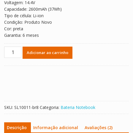
Voltagem: 14.4V
R$ 257,33.
R$ 142,96.
Capacidade: 2600mAh (37Wh)
Tipo de célula: Li-ion
Condição: Produto Novo
Cor: preta
Garantia: 6 meses
Bateria
Adicionar ao carrinho
Notebook
ASUS
K43
Series
quantidade
SKU:
SL10011-br8
Categoria:
Bateria Notebook
Descrição
Informação adicional
Avaliações (2)