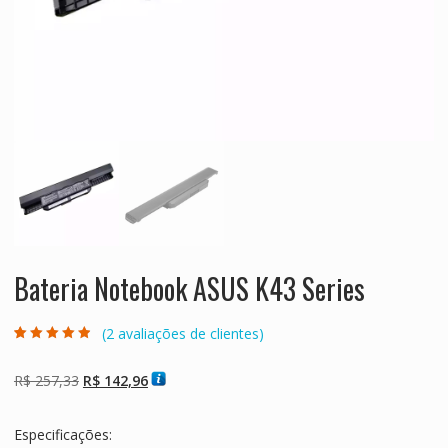
Bateria Notebook ASUS K43 Series
(
2
avaliações de clientes)
Avaliado como
2
4.50
de 5,
com baseado
O
O
R$
257,33
R$
142,96
em
avaliações de
preço
preço
clientes
original
atual
Especificações:
era:
é: