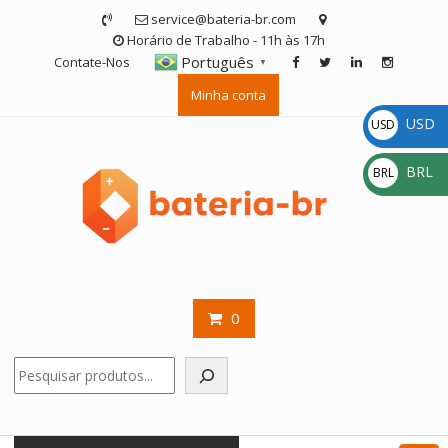
Skip
service@bateria-br.com
to
Horário de Trabalho - 11h às 17h
content
Português
Contate-Nos
▼
Minha conta
USD
USD
$
BRL
BRL
R$
0
Pesquisar