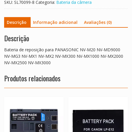
SKU:
SL70099-8
Categoria:
Bateria da câmera
NV-
MG3
NV-
Descrição
Informação adicional
Avaliações (0)
MX1
NV-
MX2
Descrição
NV-
MX300
Bateria de reposição para PANASONIC NV-M20 NV-MD9000
NV-
NV-MG3 NV-MX1 NV-MX2 NV-MX300 NV-MX1000 NV-MX2000
MX1000
NV-MX2500 NV-MX3000
NV-
MX2000
Produtos relacionados
NV-
MX2500
NV-
MX3000
quantidade