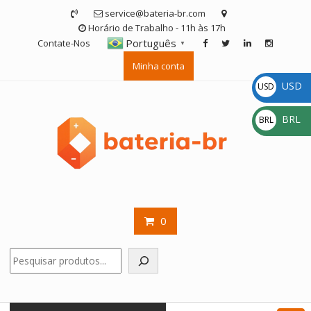
Skip
service@bateria-br.com
to
Horário de Trabalho - 11h às 17h
content
Português
Contate-Nos
▼
Minha conta
USD
USD
$
BRL
BRL
R$
0
Pesquisar