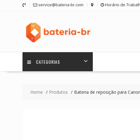
Skip
service@bateria-br.com
Horário de Trabalh
to
content
CATEGORIAS
Home
Produtos
Bateria de reposição para Cano