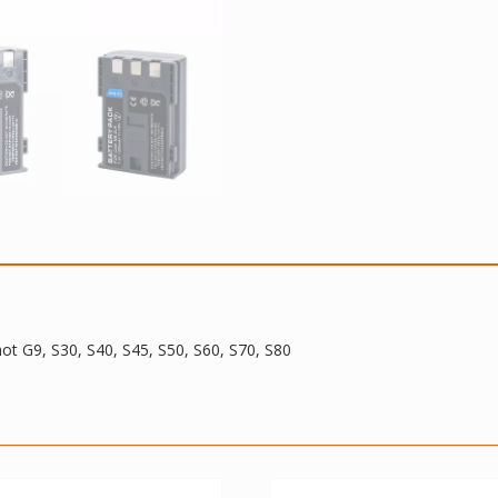
S45,
S50,
S60,
S70,
S80
quantidade
t G9, S30, S40, S45, S50, S60, S70, S80