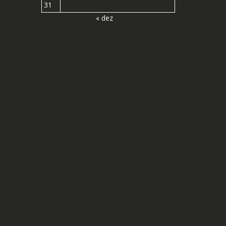
31
« dez