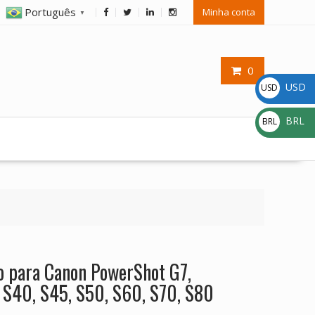
Português
Minha conta
▼
0
USD
USD
$
BRL
BRL
R$
o para Canon PowerShot G7,
 S40, S45, S50, S60, S70, S80