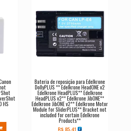
 Canon
Bateria de reposição para Edelkrone
hot
DollyPLUS ** Edelkrone HeadONE v2
rShot
Edelkrone HeadPLUS** Edelkrone
werShot
HeadPLUS v2** Edelkrone JibONE**
0 HS
Edelkrone JibONE v2** Edelkrone Motor
Module for SliderPLUS** Bracket not
included for certain Edelkrone
Products**
R$
85,41