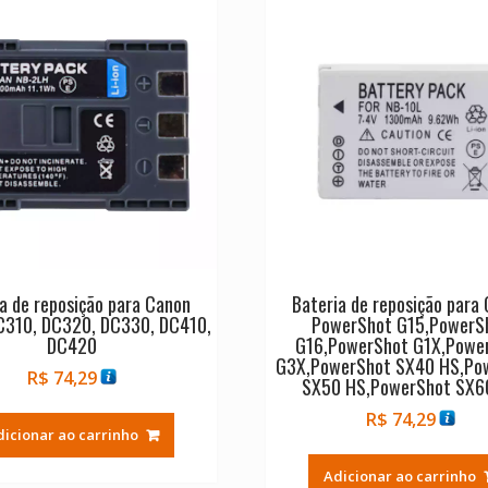
a de reposição para Canon
Bateria de reposição para
C310, DC320, DC330, DC410,
PowerShot G15,PowerS
DC420
G16,PowerShot G1X,Powe
G3X,PowerShot SX40 HS,Po
R$
74,29
SX50 HS,PowerShot SX6
R$
74,29
dicionar ao carrinho
Adicionar ao carrinho