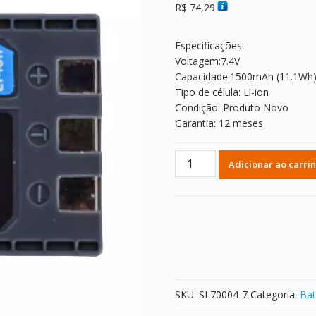
R$
74,29
Especificações:
Voltagem:7.4V
Capacidade:1500mAh (11.1Wh
Tipo de célula: Li-ion
Condição: Produto Novo
Garantia: 12 meses
Bateria
Adicionar ao carri
de
reposição
para
Canon
PowerShot
G7,
PowerShot
G9,
SKU:
SL70004-7
Categoria:
Bat
S30,
S40,