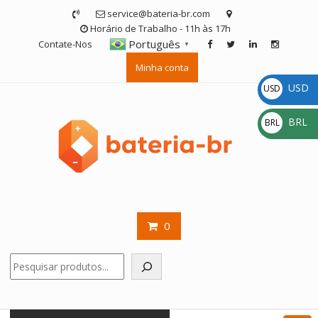
Skip
service@bateria-br.com
to
Horário de Trabalho - 11h às 17h
content
Português
Contate-Nos
▼
Minha conta
USD
USD
$
BRL
BRL
R$
0
Pesquisar