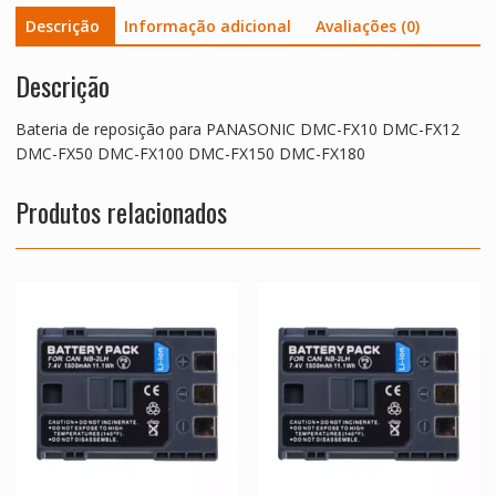
DMC-
Descrição
Informação adicional
Avaliações (0)
FX100
DMC-
FX150
Descrição
DMC-
FX180
Bateria de reposição para PANASONIC DMC-FX10 DMC-FX12
quantidade
DMC-FX50 DMC-FX100 DMC-FX150 DMC-FX180
Produtos relacionados