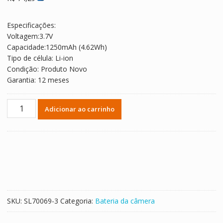
Especificações:
Voltagem:3.7V
Capacidade:1250mAh (4.62Wh)
Tipo de célula: Li-ion
Condição: Produto Novo
Garantia: 12 meses
Bateria
Adicionar ao carrinho
de
reposição
para
PANASONIC
DMC-
FX10
DMC-
FX12
SKU:
SL70069-3
Categoria:
Bateria da câmera
DMC-
FX50