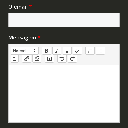
O email
*
Mensagem
*