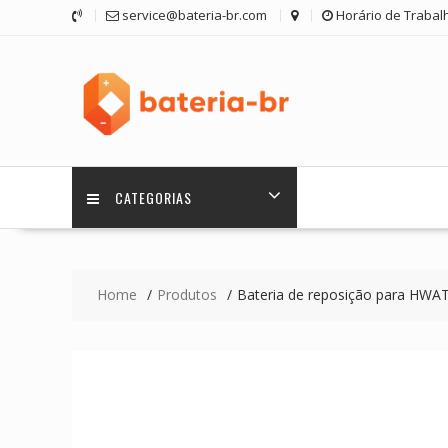
Skip
service@bateria-br.com
Horário de Trabalh
to
content
CATEGORIAS
Home
Produtos
Bateria de reposição para HWA