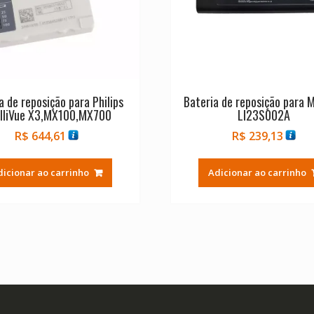
a de reposição para Philips
Bateria de reposição para 
elliVue X3,MX100,MX700
LI23S002A
R$
644,61
R$
239,13
dicionar ao carrinho
Adicionar ao carrinho