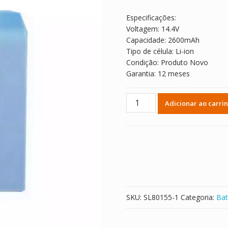
Especificações:
Voltagem: 14.4V
Capacidade: 2600mAh
Tipo de célula: Li-ion
Condição: Produto Novo
Garantia: 12 meses
Bateria
Adicionar ao carri
de
reposição
para
HWATIME
LiR18650
quantidade
SKU:
SL80155-1
Categoria:
Bat