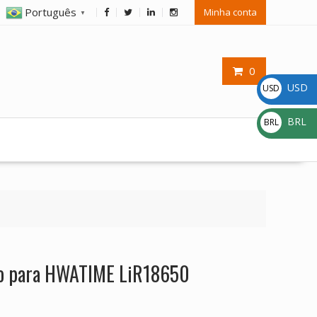
Português
Minha conta
▼
0
USD
USD
$
BRL
BRL
R$
ção para HWATIME LiR18650