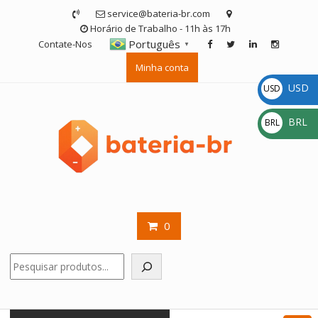
Skip
service@bateria-br.com
to
Horário de Trabalho - 11h às 17h
content
Português
Contate-Nos
▼
Minha conta
USD
USD
$
BRL
BRL
R$
0
Pesquisar