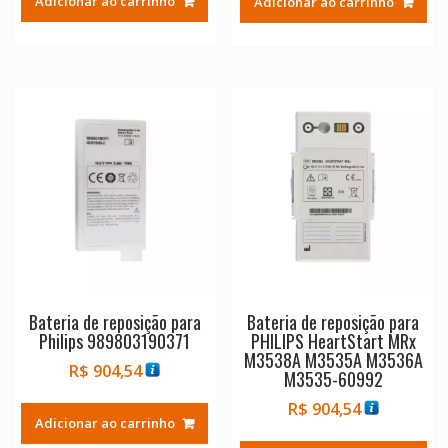
Adicionar ao carrinho
Adicionar ao carrinho
era:
é:
R$ 1.055,24.
R$ 1.
Bateria de reposição para
Bateria de reposição para
Philips 989803190371
PHILIPS HeartStart MRx
M3538A M3535A M3536A
R$
904,54
M3535-60992
R$
904,54
Adicionar ao carrinho