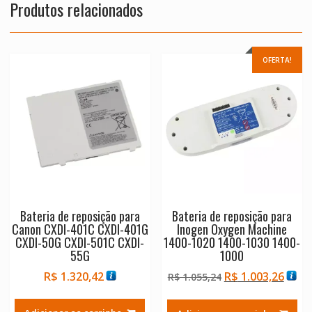
Produtos relacionados
OFERTA!
Bateria de reposição para
Bateria de reposição para
Canon CXDI-401C CXDI-401G
Inogen Oxygen Machine
CXDI-50G CXDI-501C CXDI-
1400-1020 1400-1030 1400-
55G
1000
O
O
R$
1.320,42
R$
1.003,26
R$
1.055,24
preço
preç
original
atual