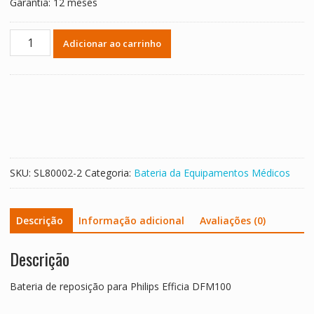
Garantia: 12 meses
Bateria
Adicionar ao carrinho
de
reposição
para
Philips
Efficia
DFM100
quantidade
SKU:
SL80002-2
Categoria:
Bateria da Equipamentos Médicos
Descrição
Informação adicional
Avaliações (0)
Descrição
Bateria de reposição para Philips Efficia DFM100