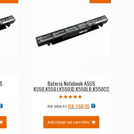
US
Bateria Notebook ASUS
A
K550,K550J,K550JD,K550LB,K550CC
Avaliação
O
O
O
R$
168,95
R$
304,11
5.00
de 5
reço
preço
preço
tual
original
atual
Adicionar ao carrinho
:
era:
é:
$ 168,95.
R$ 304,11.
R$ 168,95.