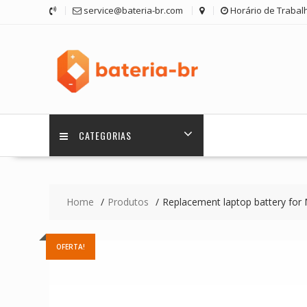
Skip
service@bateria-br.com
Horário de Trabalh
to
content
CATEGORIAS
Home
Produtos
Replacement laptop battery fo
OFERTA!