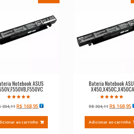
ateria Notebook ASUS
Bateria Notebook AS
550V,F550VB,F550VC
X450,X450C,X450C
Avaliação
Avaliação
O
O
O
R$
168,95
R$
168,95
$
304,11
R$
304,11
5.00
5.00
de 5
de 5
preço
preço
preço
p
original
atual
original
a
dicionar ao carrinho
Adicionar ao carrinho
era:
é:
era:
é
R$ 304,11.
R$ 168,95.
R$ 304,11.
R