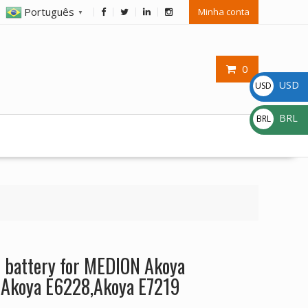
Português
Minha conta
▼
0
USD
USD
$
BRL
BRL
R$
 battery for MEDION Akoya
,Akoya E6228,Akoya E7219