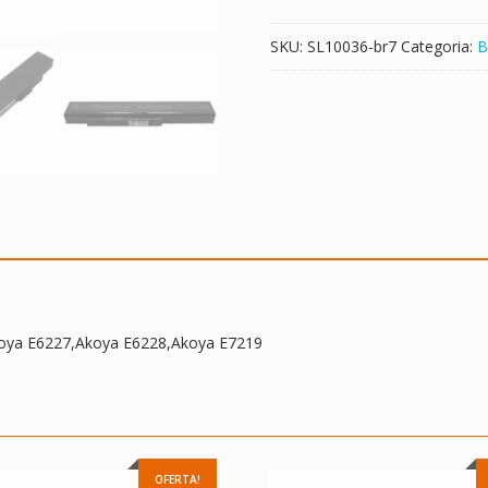
E6227,Akoya
E6228,Akoya
SKU:
SL10036-br7
Categoria:
B
E7219
quantidade
koya E6227,Akoya E6228,Akoya E7219
OFERTA!