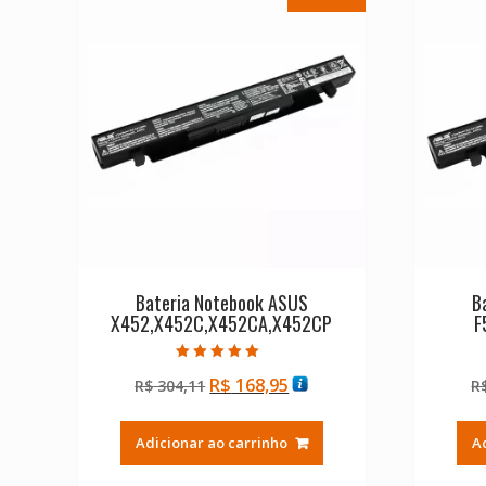
Bateria Notebook ASUS
B
X452,X452C,X452CA,X452CP
F
Avaliação
O
O
R$
168,95
R$
304,11
R
5.00
de 5
preço
preço
original
atual
Adicionar ao carrinho
A
era:
é:
R$ 304,11.
R$ 168,95.