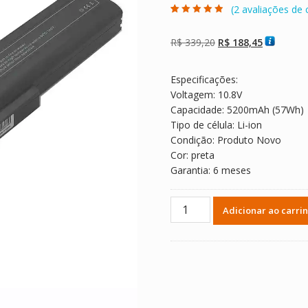
(
2
avaliações de c
Avaliado como
2
4.50
de 5,
com baseado
O
O
R$
339,20
R$
188,45
em
avaliações de
preço
preço
clientes
original
atual
Especificações:
era:
é:
Voltagem: 10.8V
R$ 339,20.
R$ 188,45
Capacidade: 5200mAh (57Wh)
Tipo de célula: Li-ion
Condição: Produto Novo
Cor: preta
Garantia: 6 meses
Replacement
Adicionar ao carri
laptop
battery
for
MEDION
Akoya
E6221,Akoya