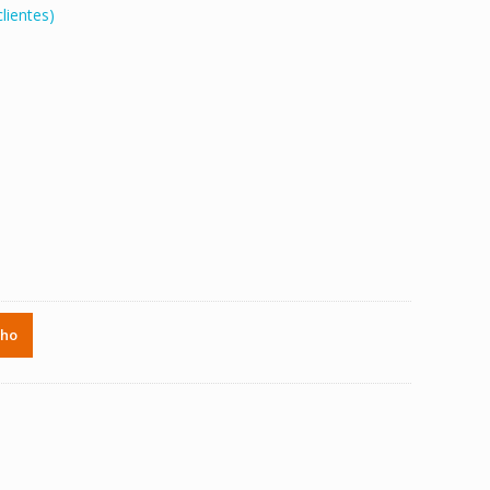
lientes)
.
nho