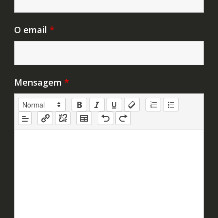
O email
*
Mensagem
*