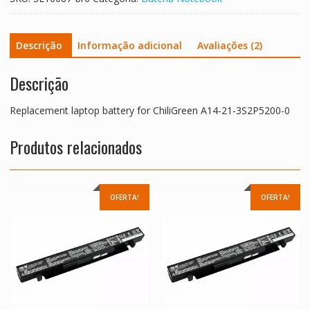
quantidade
Descrição
Informação adicional
Avaliações (2)
Descrição
Replacement laptop battery for ChiliGreen A14-21-3S2P5200-0
Produtos relacionados
OFERTA!
OFERTA!