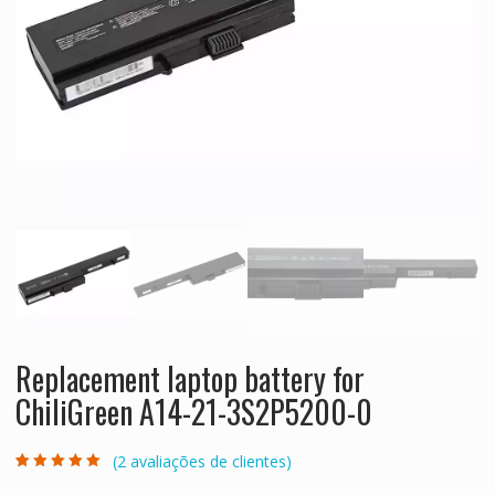
Replacement laptop battery for
ChiliGreen A14-21-3S2P5200-0
(
2
avaliações de clientes)
Avaliado como
2
5.00
de 5, com