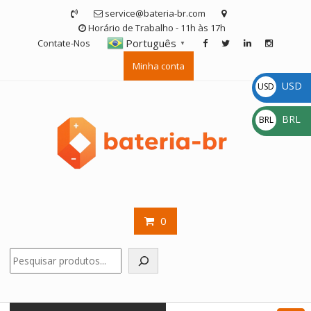
Skip
service@bateria-br.com
to
Horário de Trabalho - 11h às 17h
content
Português
Contate-Nos
▼
Minha conta
USD
USD
$
BRL
BRL
R$
0
Pesquisar