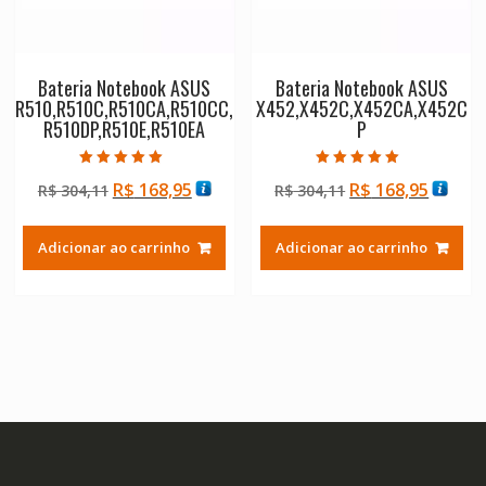
Bateria Notebook ASUS
Bateria Notebook ASUS
R510,R510C,R510CA,R510CC,
X452,X452C,X452CA,X452C
R510DP,R510E,R510EA
P
Avaliação
Avaliação
O
O
O
O
R$
168,95
R$
168,95
R$
304,11
R$
304,11
5.00
5.00
de 5
de 5
preço
preço
preço
preço
original
atual
original
atual
Adicionar ao carrinho
Adicionar ao carrinho
era:
é:
era:
é:
R$ 304,11.
R$ 168,95.
R$ 304,11.
R$ 168