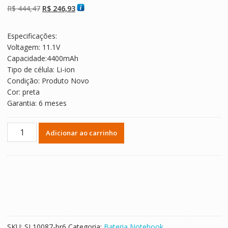
baseado em
O
O
R$
444,47
R$
246,93
avaliações de
clientes
preço
preço
original
atual
Especificações:
era:
é:
Voltagem: 11.1V
R$ 444,47.
R$ 246,93.
Capacidade:4400mAh
Tipo de célula: Li-ion
Condição: Produto Novo
Cor: preta
Garantia: 6 meses
Replacement
Adicionar ao carrinho
laptop
battery
for
ChiliGreen
A14-
21-
3S2P5200-
0
SKU:
SL10087-br6
Categoria:
Bateria Notebook