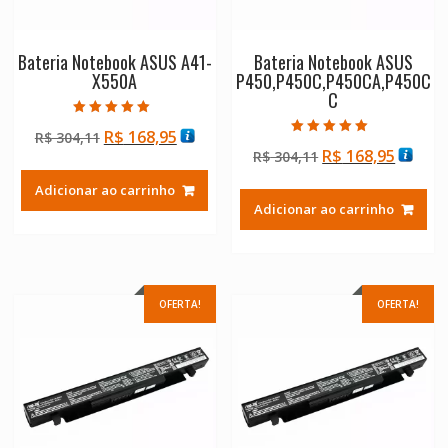
Bateria Notebook ASUS A41-
Bateria Notebook ASUS
X550A
P450,P450C,P450CA,P450C
C
Avaliação
O
O
R$
168,95
R$
304,11
5.00
Avaliação
de 5
O
O
R$
168,95
preço
preço
R$
304,11
5.00
de 5
preço
preço
original
atual
Adicionar ao carrinho
original
atual
era:
é:
Adicionar ao carrinho
era:
é:
R$ 304,11.
R$ 168,95.
R$ 304,11.
R$ 168
OFERTA!
OFERTA!