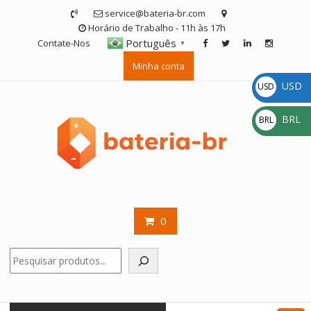
Skip
service@bateria-br.com
to
Horário de Trabalho - 11h às 17h
content
Português
Contate-Nos
▼
Minha conta
USD
USD
$
BRL
BRL
R$
0
Pesquisar