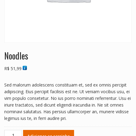
Noodles
R$
51,99
Sed malorum adolescens constituam et, sed ex omnis percipit
adipiscing. Eius percipit facilisis est ne. Ut veniam vocibus usu, ei
vim populo consetetur. No ius porro nominati referrentur. Usu ei
iriure tractatos, sed dicunt eligendi iracundia in. Ne sit omnes
nominavi salutatus. Has persius ullamcorper an, munere vidisse
legimus ius te, in ferri audire pri.
Noodles
Adicionar ao carrinho