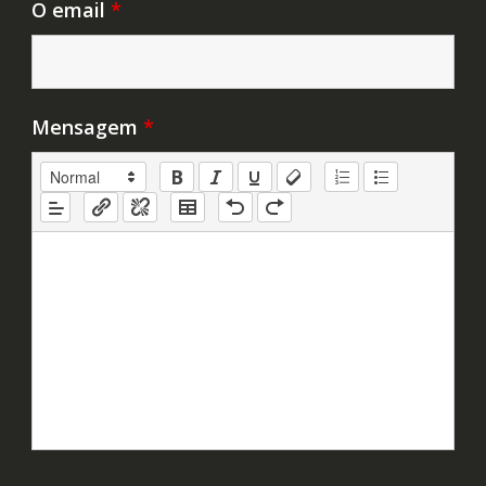
O email
*
Mensagem
*