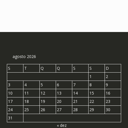
R$ 181,95
variantes.
variantes.
As
As
opções
opções
podem
podem
ser
ser
escolhidas
escolhida
na
na
página
página
do
do
agosto 2026
produto
produto
S
T
Q
Q
S
S
D
1
2
3
4
5
6
7
8
9
10
11
12
13
14
15
16
17
18
19
20
21
22
23
24
25
26
27
28
29
30
31
« dez