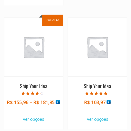
OFERTA!
Ship Your Idea
Ship Your Idea
Avaliação
Avaliação
Faixa
R$
155,96
–
R$
181,95
R$
103,97
4.00
5.00
de 5
de 5
de
Este
Este
preço:
produto
produto
Ver opções
Ver opções
R$ 155,96
tem
tem
através
várias
várias