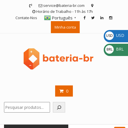
Skip
service@bateria-br.com
to
Horário de Trabalho - 11h às 17h
content
Português
Contate-Nos
▼
Minha conta
USD
USD
$
BRL
BRL
R$
0
Pesquisar