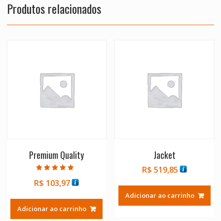
Produtos relacionados
Premium Quality
Jacket
R$
519,85
Avaliação
R$
103,97
5.00
de 5
Adicionar ao carrinho
Adicionar ao carrinho