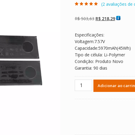
(
2
avaliações de c
Avaliado como
2
5.00
de 5, com
baseado em
O
O
R$
503,63
R$
218,29
avaliações de
clientes
preço
preço
original
atual
Especificações:
era:
é:
Voltagem:7.57V
R$ 503,63.
R$ 218,29
Capacidade:5970mAh(45Wh)
Tipo de célula: Li-Polymer
Condição: Produto Novo
Garantia: 90 dias
Bateria
Adicionar ao carri
Tablet
Microsoft
G3HTA036H,DYNK01,Microsof
Surface
laptop
1782
quantidade