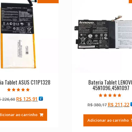
ia Tablet ASUS C11P1328
Bateria Tablet LENOV
45N1096,45N1097
Avaliação
O
O
R$
125,91
$
226,60
5.00
Avaliação
de 5
O
R$
211,22
preço
preço
R$
380,17
5.00
de 5
preço
p
original
atual
dicionar ao carrinho
original
a
era:
é:
Adicionar ao carrinho
era:
é
R$ 226,60.
R$ 125,91.
R$ 380,17.
R