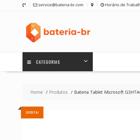
Skip
service@bateria-br.com
Horário de Trabalh
to
content
CATEGORIAS
Home
Produtos
Bateria Tablet Microsoft G3HT
OFERTA!