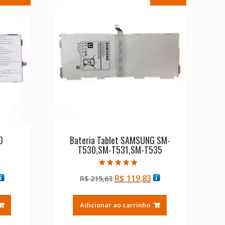
O
Bateria Tablet SAMSUNG SM-
T530,SM-T531,SM-T535
Avaliação
O
O
O
R$
119,83
R$
215,63
5.00
de 5
reço
preço
preço
tual
original
atual
Adicionar ao carrinho
:
era:
é:
$ 211,22.
R$ 215,63.
R$ 119,83.