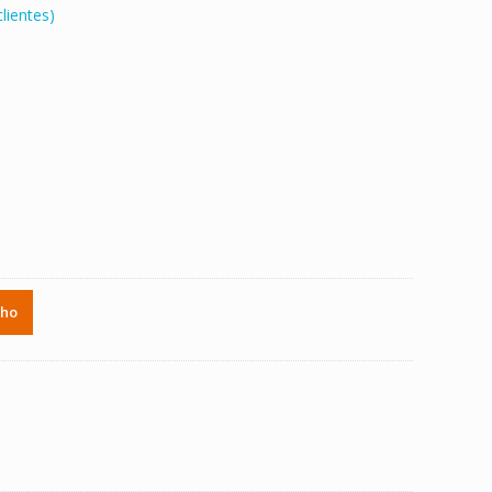
lientes)
.
nho
t