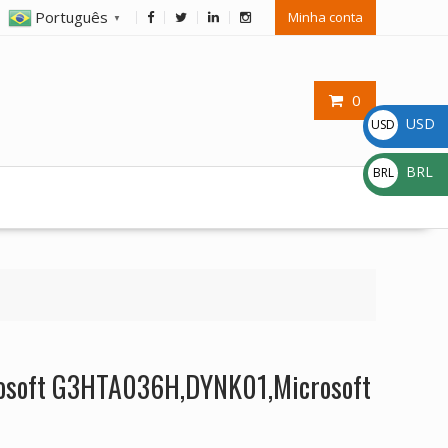
Português
Minha conta
▼
0
USD
USD
$
BRL
BRL
R$
crosoft G3HTA036H,DYNK01,Microsoft
2