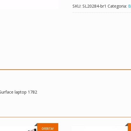
SKU:
SL20284-br1
Categoria:
B
urface laptop 1782
OFERTA!