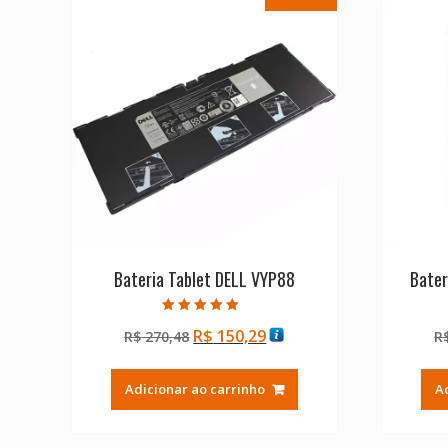
Bateria Tablet DELL VYP88
Bater
Avaliação
O
O
R$
150,29
R$
270,48
R
5.00
de 5
preço
preço
original
atual
Adicionar ao carrinho
A
era:
é:
R$ 270,48.
R$ 150,29.