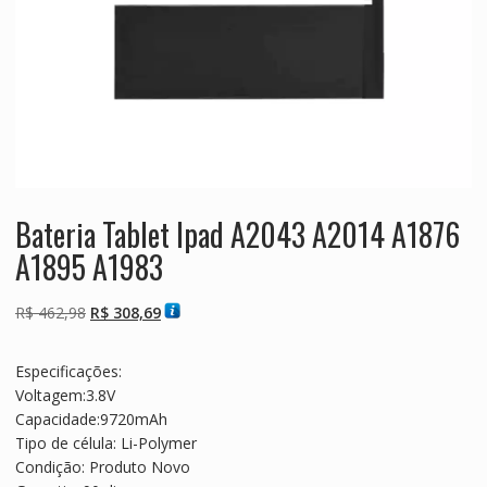
Bateria Tablet Ipad A2043 A2014 A1876
A1895 A1983
O
O
R$
462,98
R$
308,69
preço
preço
original
atual
Especificações:
era:
é:
Voltagem:3.8V
R$ 462,98.
R$ 308,69.
Capacidade:9720mAh
Tipo de célula: Li-Polymer
Condição: Produto Novo