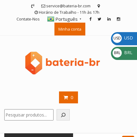
Skip
service@bateria-br.com
to
Horário de Trabalho - 11h às 17h
content
Português
Contate-Nos
▼
Minha conta
USD
USD
$
BRL
BRL
R$
0
Pesquisar