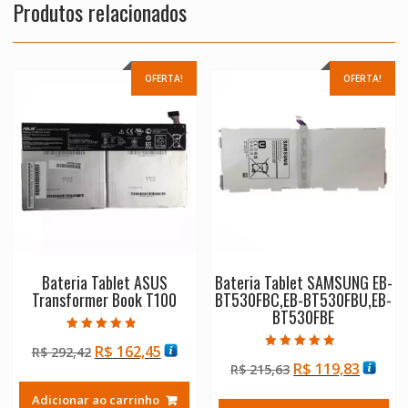
Produtos relacionados
OFERTA!
OFERTA!
Bateria Tablet ASUS
Bateria Tablet SAMSUNG EB-
Transformer Book T100
BT530FBC,EB-BT530FBU,EB-
BT530FBE
Avaliação
O
O
R$
162,45
R$
292,42
4.50
Avaliação
de 5
O
O
R$
119,83
preço
preço
R$
215,63
5.00
de 5
preço
preço
original
atual
Adicionar ao carrinho
original
atual