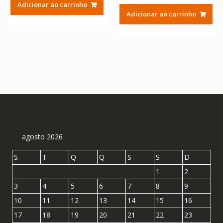
Adicionar ao carrinho
original
atual
era:
é:
Adicionar ao carrinho
era:
é:
R$ 215,63.
R$ 119,83.
R$ 292,42.
R$ 162
agosto 2026
S
T
Q
Q
S
S
D
1
2
3
4
5
6
7
8
9
10
11
12
13
14
15
16
17
18
19
20
21
22
23