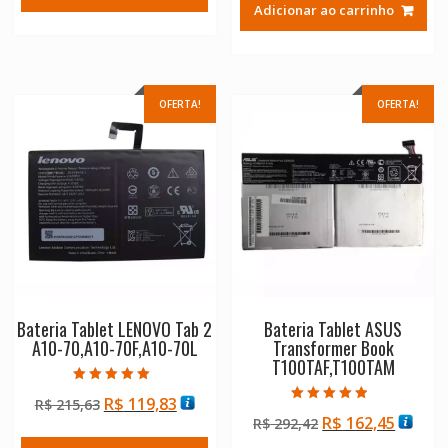
era:
é:
Adicionar ao carrinho
era:
é:
R$ 292,42.
R$ 162,45.
R$ 215,63.
R$ 119
OFERTA!
OFERTA!
Bateria Tablet LENOVO Tab 2
Bateria Tablet ASUS
A10-70,A10-70F,A10-70L
Transformer Book
T100TAF,T100TAM
Avaliação
O
O
R$
119,83
R$
215,63
5.00
Avaliação
de 5
O
O
R$
162,45
preço
preço
R$
292,42
4.50
de 5
preço
preço
original
atual