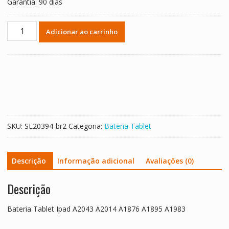
Garantia: 90 dias
Bateria
Adicionar ao carrinho
Tablet
Ipad
A2043
A2014
A1876
A1895
A1983
quantidade
SKU:
SL20394-br2
Categoria:
Bateria Tablet
Descrição
Informação adicional
Avaliações (0)
Descrição
Bateria Tablet Ipad A2043 A2014 A1876 A1895 A1983