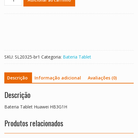
Tablet
Huawei
HB3G1H
quantidade
SKU:
SL20325-br1
Categoria:
Bateria Tablet
Descrição
Informação adicional
Avaliações (0)
Descrição
Bateria Tablet Huawei HB3G1H
Produtos relacionados