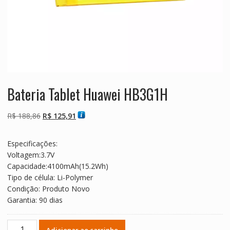
Bateria Tablet Huawei HB3G1H
O
O
R$
188,86
R$
125,91
preço
preço
original
atual
Especificações:
era:
é:
Voltagem:3.7V
R$ 188,86.
R$ 125,91.
Capacidade:4100mAh(15.2Wh)
Tipo de célula: Li-Polymer
Condição: Produto Novo
Garantia: 90 dias
Bateria
Adicionar ao carrinho