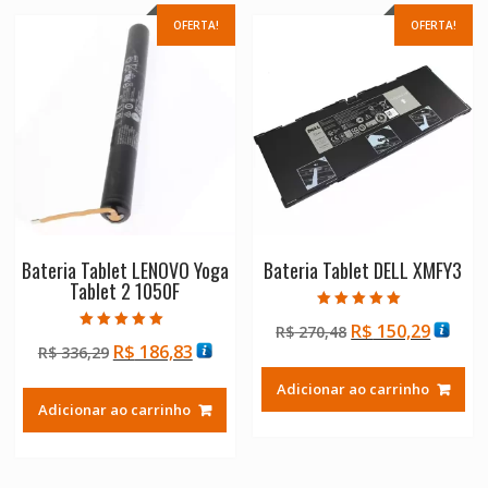
OFERTA!
OFERTA!
Bateria Tablet LENOVO Yoga
Bateria Tablet DELL XMFY3
Tablet 2 1050F
Avaliação
O
O
R$
150,29
R$
270,48
5.00
Avaliação
de 5
O
O
R$
186,83
R$
336,29
preço
preço
5.00
de 5
preço
preço
original
atual
Adicionar ao carrinho
original
atual
era:
é:
Adicionar ao carrinho
era:
é:
R$ 270,48.
R$ 150
R$ 336,29.
R$ 186,83.