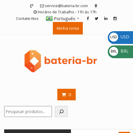
Skip
service@bateria-br.com
to
Horário de Trabalho - 11h às 17h
content
Português
Contate-Nos
▼
Minha conta
USD
USD
$
BRL
BRL
R$
0
Pesquisar