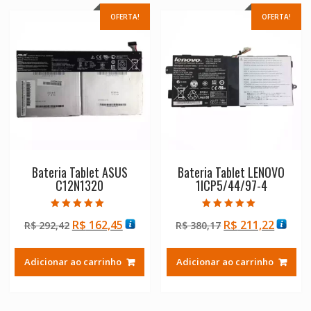
OFERTA!
OFERTA!
Bateria Tablet ASUS
Bateria Tablet LENOVO
C12N1320
1ICP5/44/97-4
Avaliação
Avaliação
O
O
O
O
R$
162,45
R$
211,22
R$
292,42
R$
380,17
5.00
5.00
de 5
de 5
preço
preço
preço
preço
original
atual
original
atual
Adicionar ao carrinho
Adicionar ao carrinho
era:
é:
era:
é:
R$ 292,42.
R$ 162,45.
R$ 380,17.
R$ 211