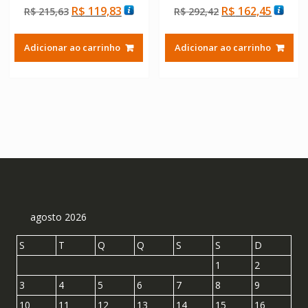
Avaliação
Avaliação
O
O
O
O
R$
119,83
R$
162,45
R$
215,63
R$
292,42
4.50
5.00
de 5
de 5
preço
preço
preço
preço
original
atual
original
atual
Adicionar ao carrinho
Adicionar ao carrinho
era:
é:
era:
é:
R$ 215,63.
R$ 119,83.
R$ 292,42.
R$ 162
agosto 2026
S
T
Q
Q
S
S
D
1
2
3
4
5
6
7
8
9
10
11
12
13
14
15
16