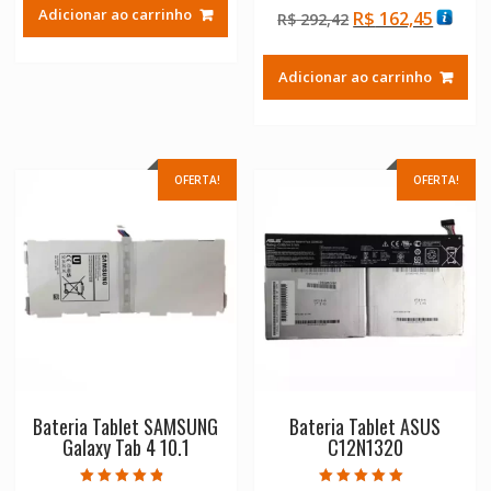
original
atual
Avaliação
Adicionar ao carrinho
O
O
R$
162,45
R$
292,42
5.00
era:
é:
de 5
preço
preço
R$ 292,42.
R$ 162,45.
original
atual
Adicionar ao carrinho
era:
é:
R$ 292,42.
R$ 162
OFERTA!
OFERTA!
Bateria Tablet SAMSUNG
Bateria Tablet ASUS
Galaxy Tab 4 10.1
C12N1320