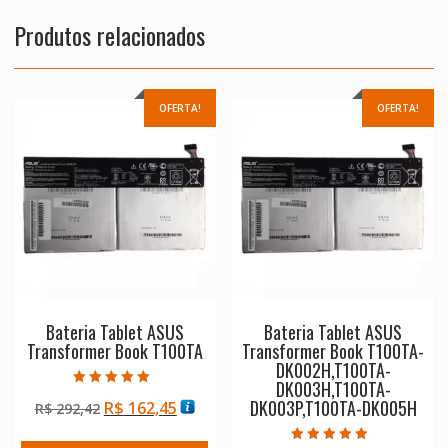
Produtos relacionados
OFERTA!
OFERTA!
Bateria Tablet ASUS
Bateria Tablet ASUS
Transformer Book T100TA
Transformer Book T100TA-
DK002H,T100TA-
DK003H,T100TA-
Avaliação
DK003P,T100TA-DK005H
O
O
R$
162,45
R$
292,42
5.00
de 5
preço
preço