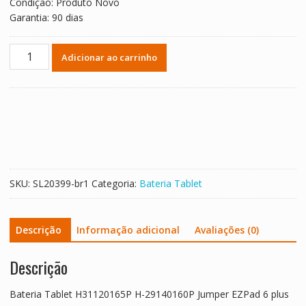
Condição: Produto Novo
Garantia: 90 dias
Bateria
Adicionar ao carrinho
Tablet
H31120165P
H-
29140160P
Jumper
EZPad
6
plus
SKU:
SL20399-br1
Categoria:
Bateria Tablet
quantidade
Descrição
Informação adicional
Avaliações (0)
Descrição
Bateria Tablet H31120165P H-29140160P Jumper EZPad 6 plus