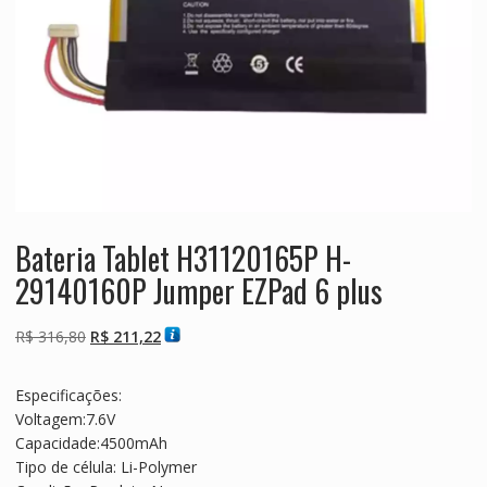
Bateria Tablet H31120165P H-
29140160P Jumper EZPad 6 plus
O
O
R$
316,80
R$
211,22
preço
preço
original
atual
Especificações:
era:
é:
Voltagem:7.6V
R$ 316,80.
R$ 211,22.
Capacidade:4500mAh
Tipo de célula: Li-Polymer