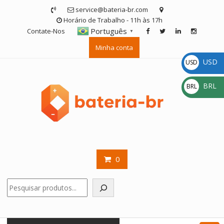
Skip
service@bateria-br.com
to
Horário de Trabalho - 11h às 17h
content
Português
Contate-Nos
▼
Minha conta
USD
USD
$
BRL
BRL
R$
0
Pesquisar