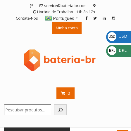
Skip
service@bateria-br.com
to
Horário de Trabalho - 11h às 17h
content
Português
Contate-Nos
▼
Minha conta
USD
USD
$
BRL
BRL
R$
0
Pesquisar