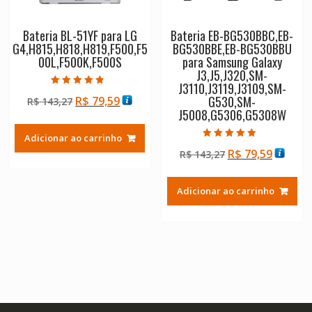
Bateria BL-51YF para LG
Bateria EB-BG530BBC,EB-
G4,H815,H818,H819,F500,F5
BG530BBE,EB-BG530BBU
00L,F500K,F500S
para Samsung Galaxy
J3,J5,J320,SM-
J3110,J3119,J3109,SM-
Avaliação
G530,SM-
O
O
R$
79,59
R$
143,27
4.50
de 5
J5008,G5306,G5308W
preço
preço
original
atual
Adicionar ao carrinho
era:
é:
Avaliação
O
O
R$
79,59
R$
143,27
5.00
R$ 143,27.
R$ 79,59.
de 5
preço
preço
original
atual
Adicionar ao carrinho
era:
é:
R$ 143,27.
R$ 79,5