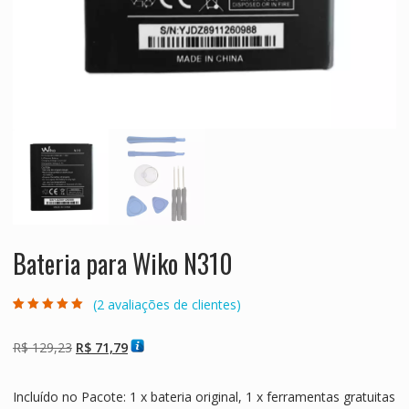
Bateria para Wiko N310
(
2
avaliações de clientes)
Avaliado como
2
5.00
de 5, com
baseado em
O
O
R$
129,23
R$
71,79
avaliações de
clientes
preço
preço
original
atual
Incluído no Pacote: 1 x bateria original, 1 x ferramentas gratuitas
era:
é: