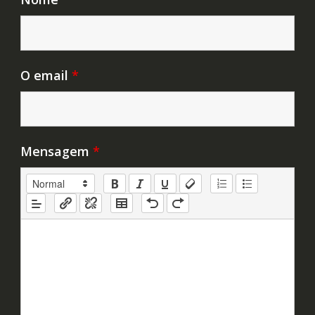
O email
*
Mensagem
*