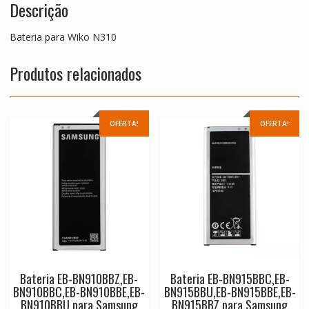
Descrição
Bateria para Wiko N310
Produtos relacionados
OFERTA!
OFERTA!
Bateria EB-BN910BBZ,EB-
Bateria EB-BN915BBC,EB-
BN910BBC,EB-BN910BBE,EB-
BN915BBU,EB-BN915BBE,EB-
BN910BBU para Samsung
BN915BBZ para Samsung