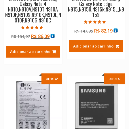
Galaxy Note 4
Galaxy Note Edge
N910,N910V,N910T,N910A
N915,N9150,N915k,N915L,N9
N910P,N910S,N910K,N910L,N
15S
910F,N910G,N910C
Avaliação
O
O
R$
82,19
R$
147,95
5.00
Avaliação
de 5
O
O
R$
86,09
R$
154,97
preço
preço
5.00
de 5
preço
preço
original
atual
Adicionar ao carrinho
original
atual
era:
é:
Adicionar ao carrinho
era:
é:
R$ 147,95.
R$ 82,1
R$ 154,97.
R$ 86,09.
OFERTA!
OFERTA!