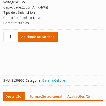
Voltagem:3.7V
R$ 129,23.
R$ 71,79.
Capacidade:2000mAh(7.4Wh)
Tipo de célula: Li-ion
Condição: Produto Novo
Garantia: 90 dias
Bateria
Adicionar ao carrinho
para
Wiko
N310
quantidade
SKU:
SL30960
Categoria:
Bateria Cellular
Descrição
Informação adicional
Avaliações (2)