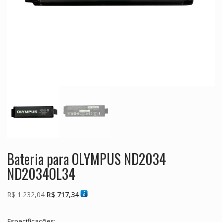
Bateria para OLYMPUS ND2034
ND2034OL34
O
O
R$
1.232,04
R$
717,34
preço
preço
original
atual
Especificações: