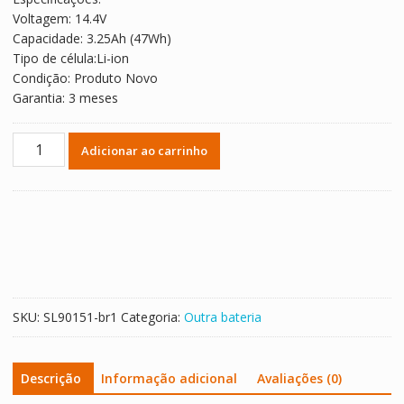
era:
é:
Voltagem: 14.4V
R$ 1.232,04.
R$ 717,34.
Capacidade: 3.25Ah (47Wh)
Tipo de célula:Li-ion
Condição: Produto Novo
Garantia: 3 meses
Bateria
Adicionar ao carrinho
para
OLYMPUS
ND2034
ND2034OL34
quantidade
SKU:
SL90151-br1
Categoria:
Outra bateria
Descrição
Informação adicional
Avaliações (0)