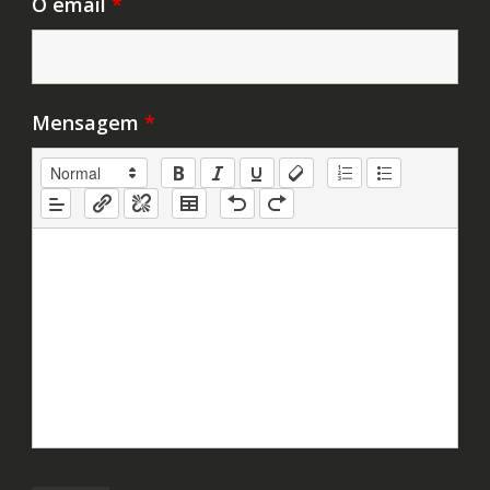
O email
*
Mensagem
*