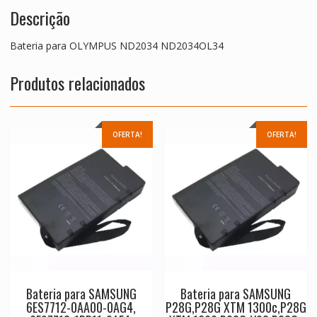
Descrição
Bateria para OLYMPUS ND2034 ND2034OL34
Produtos relacionados
OFERTA!
OFERTA!
Bateria para SAMSUNG
Bateria para SAMSUNG
6ES7712-0AA00-0AG4,
P28G,P28G XTM 1300c,P28G