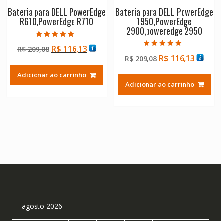
Bateria para DELL PowerEdge
Bateria para DELL PowerEdge
R610,PowerEdge R710
1950,PowerEdge
2900,poweredge 2950
Avaliação
O
O
R$
116,13
R$
209,08
5.00
Avaliação
de 5
O
O
R$
116,13
preço
preço
R$
209,08
5.00
de 5
preço
preço
original
atual
Adicionar ao carrinho
original
atual
era:
é:
Adicionar ao carrinho
era:
é:
R$ 209,08.
R$ 116,13.
R$ 209,08.
R$ 116
agosto 2026