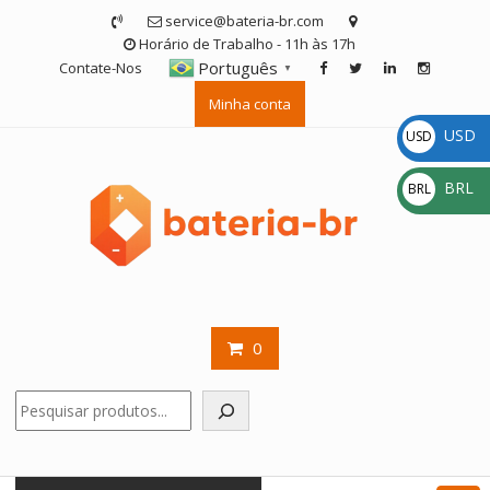
Skip
service@bateria-br.com
to
Horário de Trabalho - 11h às 17h
content
Português
Contate-Nos
▼
Minha conta
USD
USD
$
BRL
BRL
R$
0
Pesquisar