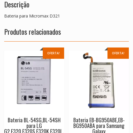
Descrição
Bateria para Micromax D321
Produtos relacionados
OFERTA!
OFERTA!
Bateria BL-54SG,BL-54SH
Bateria EB-BG950ABE,EB-
para LG
BG950ABA para Samsung
G2,F320,F320S,F320K,F320L,
Galaxy