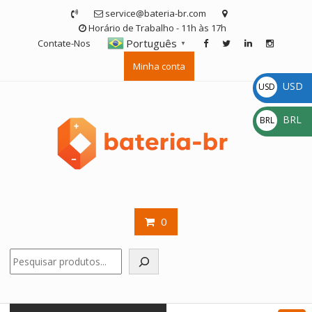
Skip
service@bateria-br.com
to
Horário de Trabalho - 11h às 17h
content
Português
Contate-Nos
▼
Minha conta
USD
USD
$
BRL
BRL
R$
0
Pesquisar