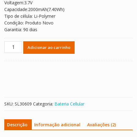
Voltagem:3.7V
R$ 131,57.
R$ 73,09.
Capacidade:2000mAh(7.40Wh)
Tipo de célula: Li-Polymer
Condição: Produto Novo
Garantia: 90 dias
Bateria
Adicionar ao carrinho
para
Micromax
D321
quantidade
SKU:
SL30609
Categoria:
Bateria Cellular
Descrição
Informação adicional
Avaliações (2)