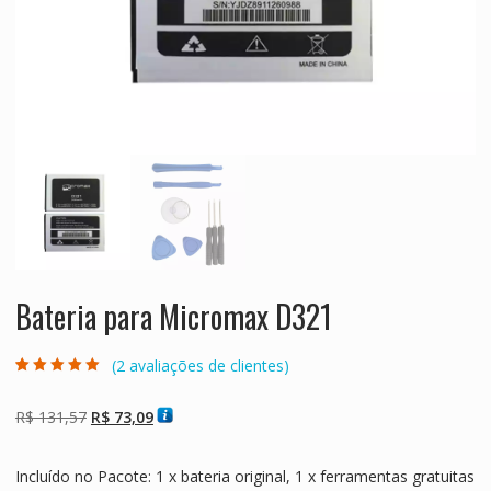
Bateria para Micromax D321
(
2
avaliações de clientes)
Avaliado como
2
5.00
de 5, com
baseado em
O
O
R$
131,57
R$
73,09
avaliações de
clientes
preço
preço
original
atual
Incluído no Pacote: 1 x bateria original, 1 x ferramentas gratuitas
era:
é: