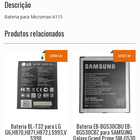
Descrição
Bateria para Micromax A115
Produtos relacionados
OFERTA!
OFERTA!
Bateria BL-T32 para LG
Bateria EB-BG530CBU EB-
G6,H870,H871,H872,LS993,V
BG530CBZ para SAMSUNG
S998
Galaxy Grand Prime SM-G530