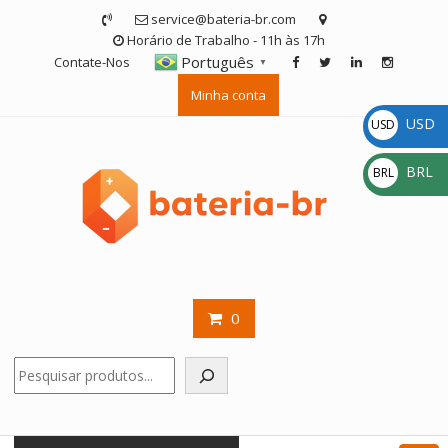
Skip
service@bateria-br.com
to
Horário de Trabalho - 11h às 17h
content
Português
Contate-Nos
▼
Minha conta
USD
USD
$
BRL
BRL
R$
0
Pesquisar