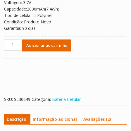
Voltagem:3.7V
R$ 136,25.
R$ 75,69.
Capacidade:2000mAh(7.4Wh)
Tipo de célula: Li-Polymer
Condição: Produto Novo
Garantia: 90 dias
Bateria
Adicionar ao carrinho
para
Micromax
A115
quantidade
SKU:
SL30649
Categoria:
Bateria Cellular
Descrição
Informação adicional
Avaliações (2)