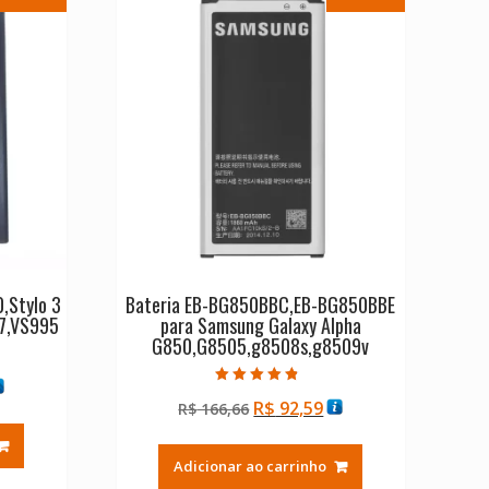
,Stylo 3
Bateria EB-BG850BBC,EB-BG850BBE
7,VS995
para Samsung Galaxy Alpha
G850,G8505,g8508s,g8509v
Avaliação
O
O
R$
92,59
reço
R$
166,66
4.50
de 5
preço
preço
tual
original
atual
Adicionar ao carrinho
era:
é:
$ 79,59.