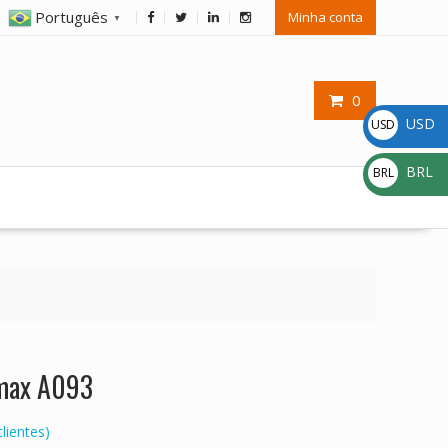
Português
Minha conta
▼
0
USD
USD
$
BRL
BRL
R$
omax A093
lientes)