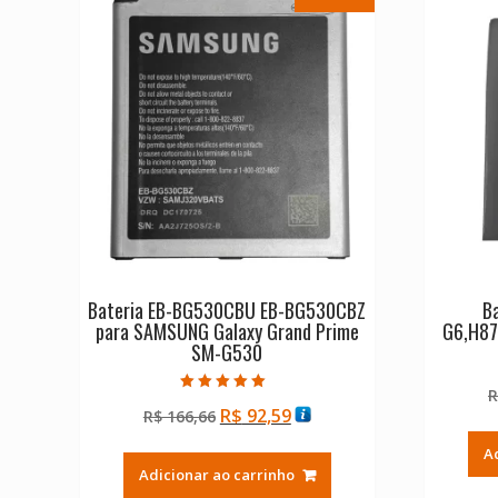
Bateria EB-BG530CBU EB-BG530CBZ
B
para SAMSUNG Galaxy Grand Prime
G6,H87
SM-G530
R
Avaliação
O
O
R$
92,59
R$
166,66
5.00
de 5
preço
preço
A
original
atual
Adicionar ao carrinho
era:
é: