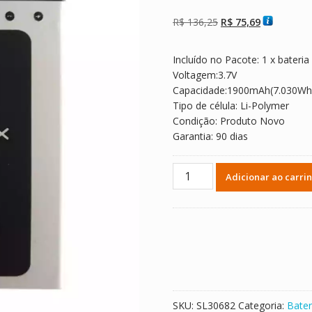
Avaliado como
2
5.00
de 5, com
baseado em
O
O
R$
136,25
R$
75,69
avaliações de
clientes
preço
preço
original
atual
Incluído no Pacote: 1 x bateria
era:
é:
Voltagem:3.7V
R$ 136,25.
R$ 75,69.
Capacidade:1900mAh(7.030Wh
Tipo de célula: Li-Polymer
Condição: Produto Novo
Garantia: 90 dias
Bateria
Adicionar ao carri
para
Micromax
A093
quantidade
SKU:
SL30682
Categoria:
Bater