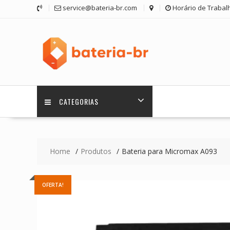
Skip
service@bateria-br.com
Horário de Trabalh
to
content
CATEGORIAS
Home
Produtos
Bateria para Micromax A093
OFERTA!