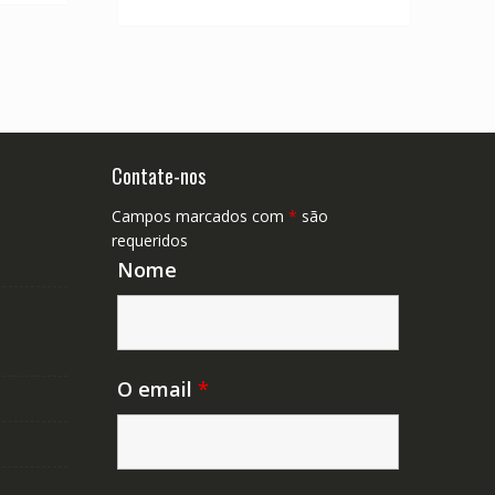
R$ 166,66.
R$ 92,59.
Contate-nos
Campos marcados com
*
são
requeridos
Nome
O email
*