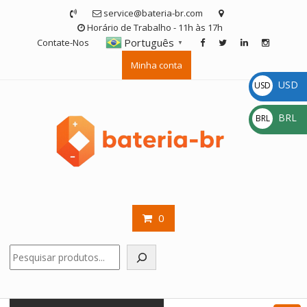
Skip
service@bateria-br.com
to
Horário de Trabalho - 11h às 17h
content
Português
Contate-Nos
▼
Minha conta
USD
USD
$
BRL
BRL
R$
0
Pesquisar