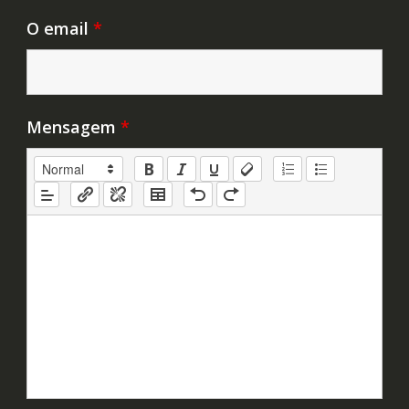
O email
*
Mensagem
*