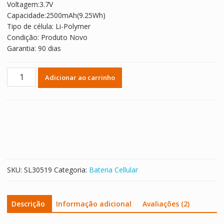
Voltagem:3.7V
R$ 119,88.
R$ 66,59.
Capacidade:2500mAh(9.25Wh)
Tipo de célula: Li-Polymer
Condição: Produto Novo
Garantia: 90 dias
Bateria
Adicionar ao carrinho
para
Infinix
BL-
20FX
quantidade
SKU:
SL30519
Categoria:
Bateria Cellular
Descrição
Informação adicional
Avaliações (2)