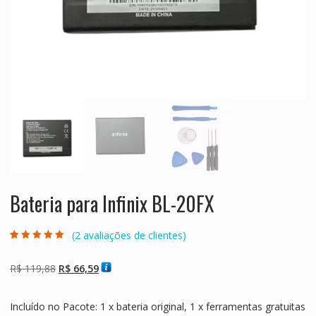
Bateria para Infinix BL-20FX
(
2
avaliações de clientes)
Avaliado como
2
5.00
de 5, com
baseado em
O
O
R$
119,88
R$
66,59
avaliações de
clientes
preço
preço
original
atual
Incluído no Pacote: 1 x bateria original, 1 x ferramentas gratuitas
era:
é: