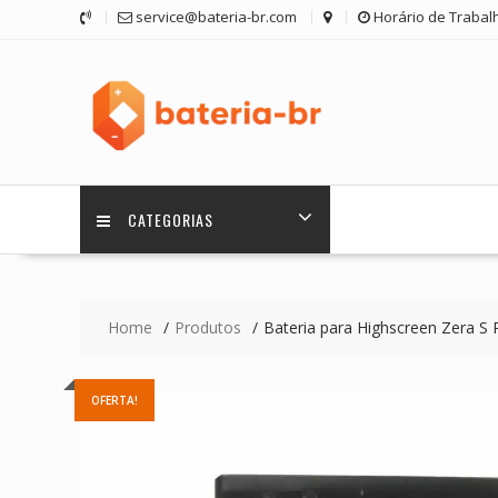
Skip
service@bateria-br.com
Horário de Trabalh
to
content
CATEGORIAS
Home
Produtos
Bateria para Highscreen Zera S
OFERTA!