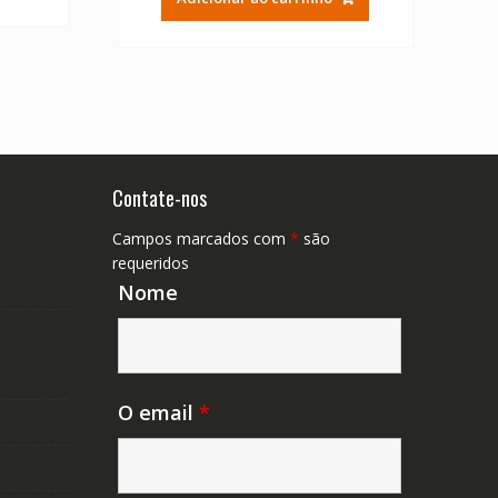
era:
é:
$ 79,59.
R$ 147,95.
R$ 82,19.
Contate-nos
Campos marcados com
*
são
requeridos
Nome
O email
*