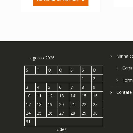
era:
é:
R$ 143,27.
R$ 79,59.
Minha c
agosto 2026
Carri
S
T
Q
Q
S
S
D
1
2
Form
3
4
5
6
7
8
9
Contate
10
11
12
13
14
15
16
17
18
19
20
21
22
23
24
25
26
27
28
29
30
31
« dez