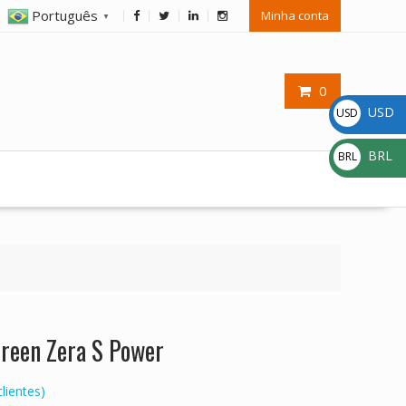
Português
Minha conta
▼
0
USD
USD
$
BRL
BRL
R$
creen Zera S Power
lientes)