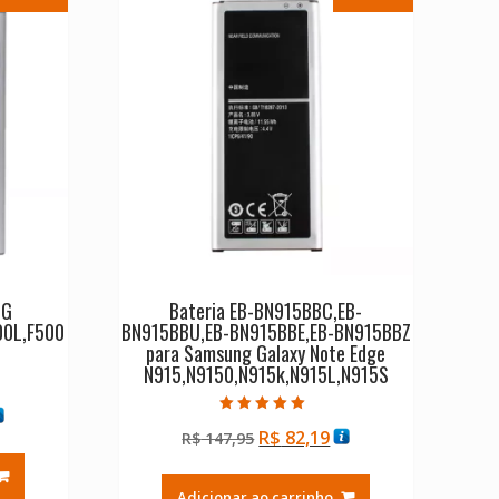
LG
Bateria EB-BN915BBC,EB-
00L,F500
BN915BBU,EB-BN915BBE,EB-BN915BBZ
para Samsung Galaxy Note Edge
N915,N9150,N915k,N915L,N915S
Avaliação
O
O
R$
82,19
reço
R$
147,95
5.00
de 5
preço
preço
tual
original
atual
Adicionar ao carrinho