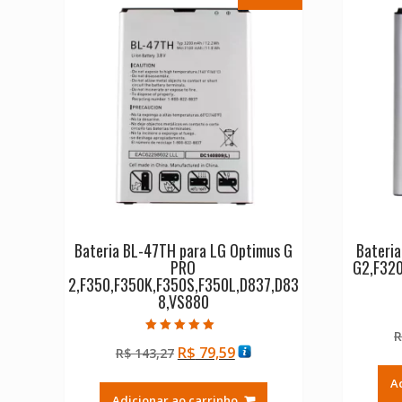
Bateria BL-47TH para LG Optimus G
Bateri
PRO
G2,F320
2,F350,F350K,F350S,F350L,D837,D83
8,VS880
R
Avaliação
O
O
R$
79,59
R$
143,27
5.00
de 5
preço
preço
A
original
atual
Adicionar ao carrinho