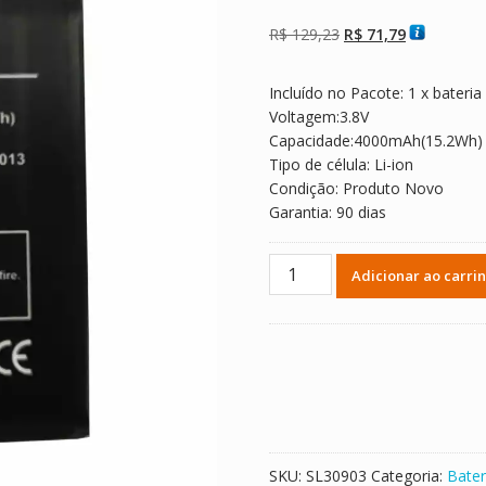
Avaliado como
2
5.00
de 5, com
baseado em
O
O
R$
129,23
R$
71,79
avaliações de
clientes
preço
preço
original
atual
Incluído no Pacote: 1 x bateria
era:
é:
Voltagem:3.8V
R$ 129,23.
R$ 71,79.
Capacidade:4000mAh(15.2Wh)
Tipo de célula: Li-ion
Condição: Produto Novo
Garantia: 90 dias
Bateria
Adicionar ao carri
para
Highscreen
Zera
S
Power
quantidade
SKU:
SL30903
Categoria:
Bater