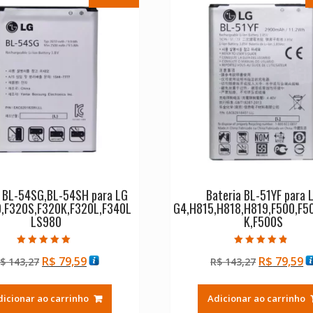
a BL-54SG,BL-54SH para LG
Bateria BL-51YF para 
,F320S,F320K,F320L,F340L
G4,H815,H818,H819,F500,F5
LS980
K,F500S
Avaliação
Avaliação
O
O
O
O
R$
79,59
R$
79,59
$
143,27
R$
143,27
5.00
4.50
de 5
de 5
preço
preço
preço
p
original
atual
original
a
dicionar ao carrinho
Adicionar ao carrinho
era:
é:
era:
é: