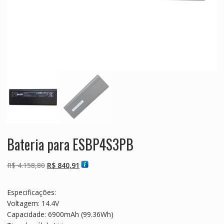
Bateria para ESBP4S3PB
O
O
R$
4.158,80
R$
840,91
preço
preço
original
atual
Especificações:
era:
é:
Voltagem: 14.4V
R$ 4.158,80.
R$ 840,91.
Capacidade: 6900mAh (99.36Wh)