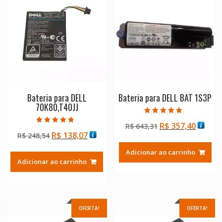
Bateria para DELL
Bateria para DELL BAT 1S3P
70K80,T40JJ
Avaliação
O
O
R$
357,40
R$
643,31
5.00
Avaliação
de 5
O
O
R$
138,07
R$
248,54
preço
preço
4.50
de 5
preço
preço
original
atual
Adicionar ao carrinho
original
atual
era:
é:
Adicionar ao carrinho
era:
é:
R$ 643,31.
R$ 357
R$ 248,54.
R$ 138,07.
OFERTA!
OFERTA!