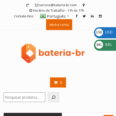
Skip
service@bateria-br.com
to
Horário de Trabalho - 11h às 17h
content
Português
Contate-Nos
▼
Minha conta
USD
USD
$
BRL
BRL
R$
0
Pesquisar