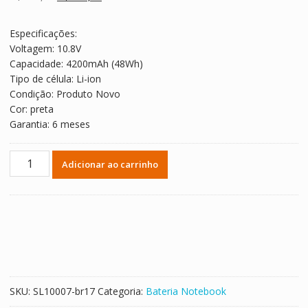
avaliações de
preço
preço
clientes
original
atual
Especificações:
era:
é:
Voltagem: 10.8V
R$ 327,51.
R$ 181,95.
Capacidade: 4200mAh (48Wh)
Tipo de célula: Li-ion
Condição: Produto Novo
Cor: preta
Garantia: 6 meses
Bateria
Adicionar ao carrinho
Notebook
TOSHIBA
Satellite
P850
quantidade
SKU:
SL10007-br17
Categoria:
Bateria Notebook