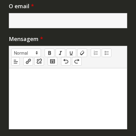
O email
*
Mensagem
*