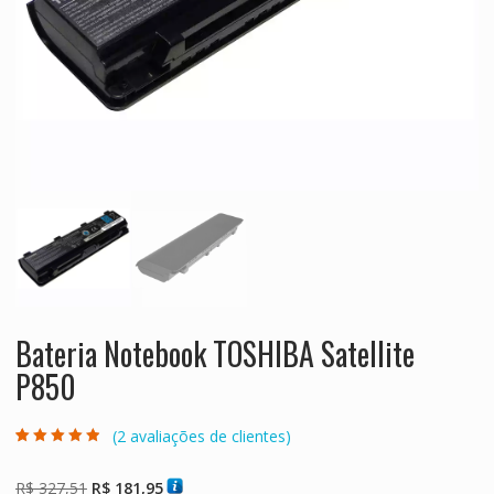
Bateria Notebook TOSHIBA Satellite
P850
(
2
avaliações de clientes)
Avaliado como
2
4.50
de 5,
com baseado
O
O
R$
327,51
R$
181,95
em