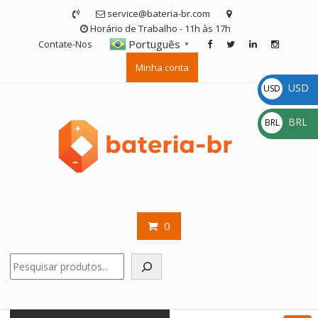
Skip
service@bateria-br.com
to
Horário de Trabalho - 11h às 17h
content
Português
Contate-Nos
▼
Minha conta
USD
USD
$
BRL
BRL
R$
0
Pesquisar