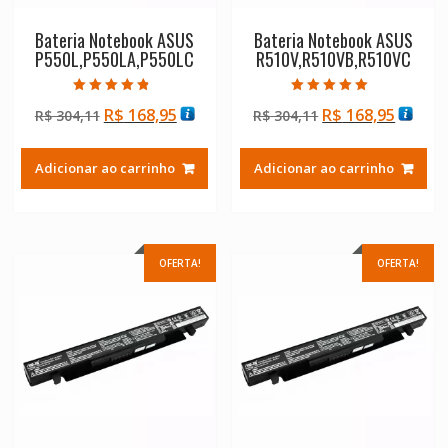
Bateria Notebook ASUS
Bateria Notebook ASUS
P550L,P550LA,P550LC
R510V,R510VB,R510VC
Avaliação
Avaliação
O
O
O
O
R$
168,95
R$
168,95
R$
304,11
R$
304,11
4.50
5.00
de 5
de 5
preço
preço
preço
preço
original
atual
original
atual
Adicionar ao carrinho
Adicionar ao carrinho
era:
é:
era:
é:
R$ 304,11.
R$ 168,95.
R$ 304,11.
R$ 168
OFERTA!
OFERTA!