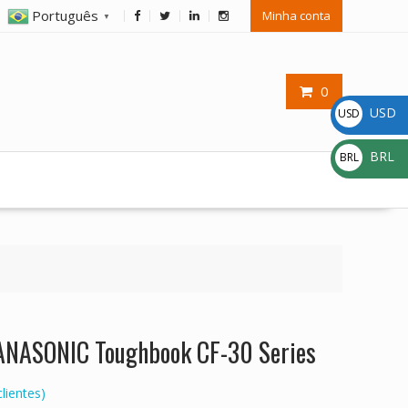
Português
Minha conta
▼
0
USD
USD
$
BRL
BRL
R$
PANASONIC Toughbook CF-30 Series
lientes)