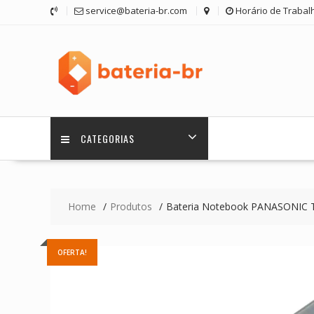
Skip
service@bateria-br.com
Horário de Trabalh
to
content
CATEGORIAS
Home
Produtos
Bateria Notebook PANASONIC T
OFERTA!