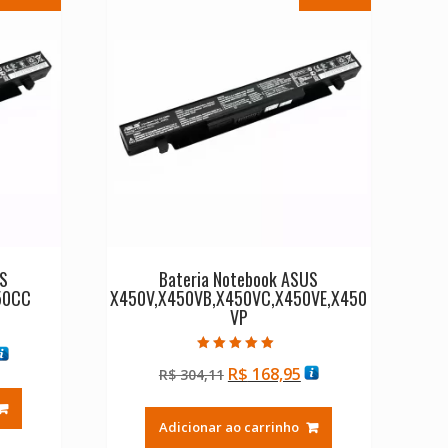
US
Bateria Notebook ASUS
50CC
X450V,X450VB,X450VC,X450VE,X450
VP
O
Avaliação
O
O
R$
168,95
reço
R$
304,11
5.00
de 5
preço
preço
tual
original
atual
:
Adicionar ao carrinho
era:
é:
$ 168,95.